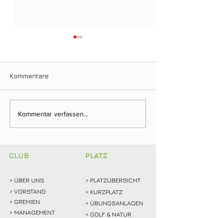
Kommentare
Ein Tag für die
Neuer Dienstag
Kommentar verfassen...
Clubgeschichte: Justin
Stammtisch bri
Weidemann setzt neue
Mitglieder ins 
Rekordmarke
CLUB
PLATZ
> ÜBER
UNS
> PLATZÜBERSICHT
>
VORSTAND
> KURZPLATZ
> GREMIEN
> ÜBUNGSANLAGEN
> MANAGEMENT
> GOLF & NATUR