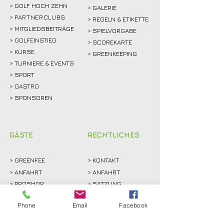
> GOLF HOCH ZEHN
> GALERIE
>
PARTNERCLUBS
> REGELN & ETIKETTE
> MITGLIEDSBEITRÄGE
> SPIELVORGABE
> GOLFEINSTIEG
> SCOREKARTE
>
KURSE
> GREENKEEPING
> TURNIERE & EVENTS
> SPORT
>
GASTRO
> SPONSOREN
GÄSTE
RECHTLICHES
>
GREENFEE
>
KONTAKT
>
ANFAHRT
> ANFAHRT
>
PROSHOP
>
SATZUNG
>
GOLF HOCH ZEHN
> DATENSCHUTZ
Phone
Email
Facebook
>
PARTNER
> IMPRESSUM