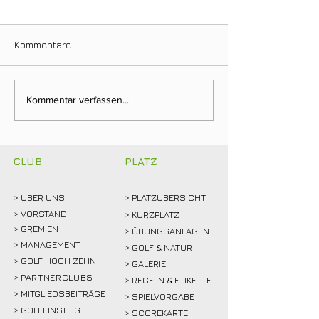
Kommentare
Neuer Dienstags-
Fairway & Frien
Kommentar verfassen...
Stammtisch bringt
Golf, Teamgeist
Mitglieder ins Gespräch
viel gute Laune
CLUB
PLATZ
> ÜBER
UNS
> PLATZÜBERSICHT
>
VORSTAND
> KURZPLATZ
> GREMIEN
> ÜBUNGSANLAGEN
> MANAGEMENT
> GOLF & NATUR
> GOLF HOCH ZEHN
> GALERIE
>
PARTNERCLUBS
> REGELN & ETIKETTE
> MITGLIEDSBEITRÄGE
> SPIELVORGABE
> GOLFEINSTIEG
> SCOREKARTE