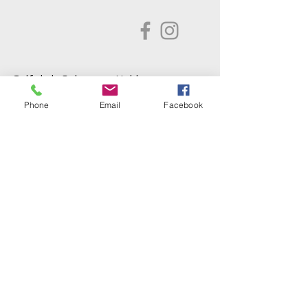
Golfclub Schwarze Heide
Bottrop-Kirchhellen e.V.
Phone
Email
Facebook
Gahlener Straße 44
46244 Bottrop-Kirchhellen
Telefon:
+49 (0) 20 45 - 8 24 88
Fax: +49 (0) 20 45 - 8 30 77
E-Mail:
info@gc-schwarze-heide.de
ÖFFNUNGSZEITEN
SEKRETARIAT
Dienstag bis Freitag
10 bis 15 Uhr
Am Wochenende
10 bis 15 Uhr