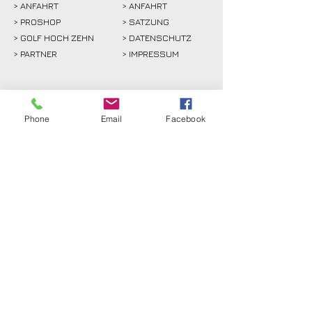
>
ANFAHRT
> ANFAHRT
>
PROSHOP
>
SATZUNG
>
GOLF HOCH ZEHN
> DATENSCHUTZ
>
PARTNER
> IMPRESSUM
> INTERN
Phone
Email
Facebook
Golfclub Schwarze Heide
Bottrop-Kirchhellen e.V.
Gahlener Straße 44
46244 Bottrop-Kirchhellen
Telefon:
+49 (0) 20 45 - 8 24 88