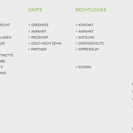
GÄSTE
RECHTLICHES
SICHT
>
GREENFEE
>
KONTAKT
>
ANFAHRT
> ANFAHRT
LAGEN
>
PROSHOP
>
SATZUNG
TUR
>
GOLF HOCH ZEHN
> DATENSCHUTZ
>
PARTNER
> IMPRESSUM
ETIKETTE
ABE
TE
> INTERN
PING