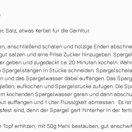
 
 
r, Salz, etwas Kerbel für die Garnitur.
n, anschließend schälen und holzige Enden abschneide
gut salzen und eine Prise Zucker hinzugeben. Spargel
r geben und zugedeckt ca. 20 Minuten köcheln. Währ
e Spargelstangen in Stücke schneiden. Spargelschale
en und das Spargelwasser dabei auffangen. Das Spar
gießen, aufkochen und Spargelstücke zufügen. Die Sp
 dem kochenden Spargelwasser garen und dann abschüt
t auffangen und 1 Liter Flüssigkeit abmessen.  Es ist 
sfest sind, denn der Spargel gart hinterher in der fer
m Topf erhitzen, mit 50g Mehl bestäuben, gut anschwi