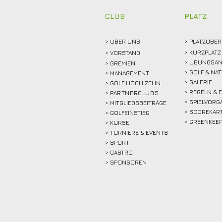
Rekordmarke
CLUB
PLATZ
> ÜBER
UNS
> PLATZÜBER
> KURZPLATZ
>
VORSTAND
> ÜBUNGSAN
> GREMIEN
> GOLF & NA
> MANAGEMENT
> GALERIE
> GOLF HOCH ZEHN
> REGELN & 
>
PARTNERCLUBS
> SPIELVORG
> MITGLIEDSBEITRÄGE
> SCOREKAR
> GOLFEINSTIEG
> GREENKEE
>
KURSE
> TURNIERE & EVENTS
> SPORT
>
GASTRO
> SPONSOREN