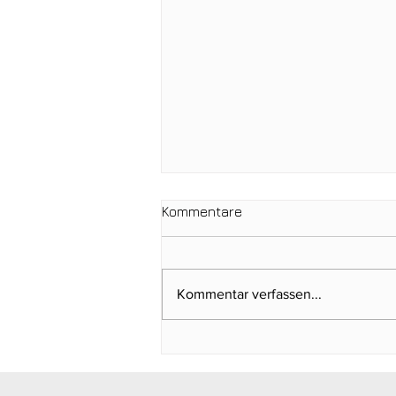
Kommentare
Kommentar verfassen...
Ein Tag für die
Clubgeschichte: Justin
Weidemann setzt neue