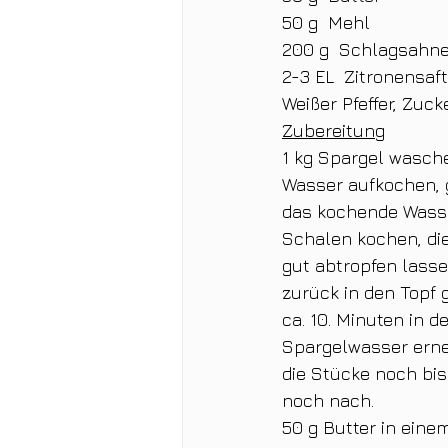
50 g  Mehl 
200 g  Schlagsahne
2-3 EL  Zitronensaft
Weißer Pfeffer, Zucke
Zubereitung
1 kg Spargel wasche
Wasser aufkochen, 
das kochende Wasse
Schalen kochen, di
gut abtropfen lass
zurück in den Topf 
ca. 10. Minuten in
Spargelwasser erneu
die Stücke noch bis
noch nach.
50 g Butter in eine