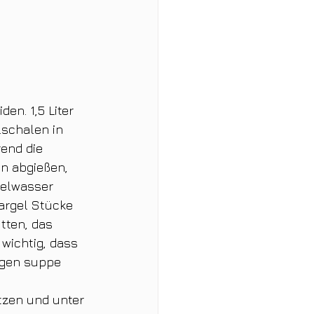
n. 1,5 Liter 
schalen in 
end die 
n abgießen, 
gelwasser 
argel Stücke 
ten, das 
wichtig, dass 
tigen suppe 
tzen und unter 