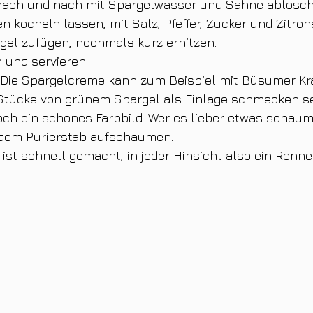
ach und nach mit Spargelwasser und Sahne ablösch
n köcheln lassen, mit Salz, Pfeffer, Zucker und Zitron
el zufügen, nochmals kurz erhitzen. 
n und servieren
: Die Spargelcreme kann zum Beispiel mit Büsumer Kr
Stücke von grünem Spargel als Einlage schmecken se
och ein schönes Farbbild. Wer es lieber etwas schau
 dem Pürierstab aufschäumen. 
ist schnell gemacht, in jeder Hinsicht also ein Renner