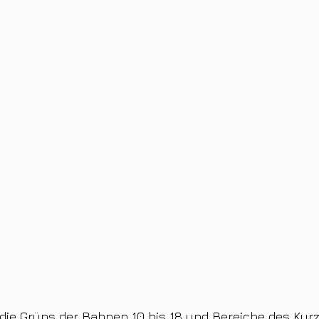
ie Grüns der Bahnen 10 bis 18 und Bereiche des Kurz