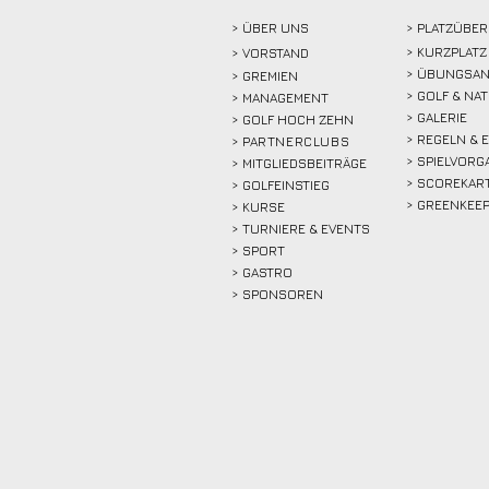
> ÜBER
UNS
> PLATZÜBER
> KURZPLATZ
>
VORSTAND
> ÜBUNGSAN
> GREMIEN
> GOLF & NA
> MANAGEMENT
> GALERIE
> GOLF HOCH ZEHN
> REGELN & 
>
PARTNERCLUBS
> SPIELVORG
> MITGLIEDSBEITRÄGE
> SCOREKAR
> GOLFEINSTIEG
> GREENKEE
>
KURSE
> TURNIERE & EVENTS
> SPORT
>
GASTRO
> SPONSOREN