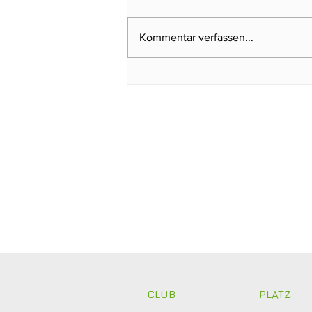
Kommentar verfassen...
Gabriele Küper gewinnt
Trainergutschein von
Michael Terwort beim
Regelabend
CLUB
PLATZ