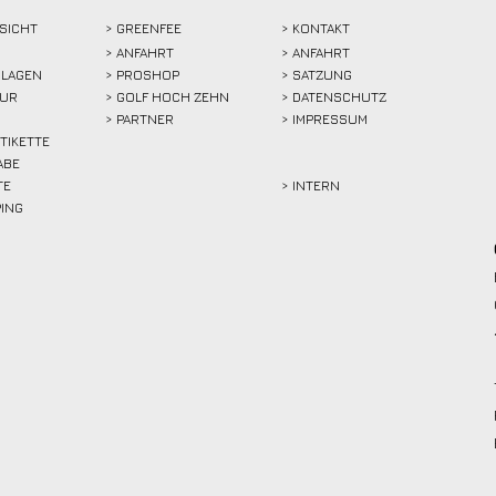
SICHT
>
GREENFEE
>
KONTAKT
>
ANFAHRT
> ANFAHRT
LAGEN
>
PROSHOP
>
SATZUNG
TUR
>
GOLF HOCH ZEHN
> DATENSCHUTZ
>
PARTNER
> IMPRESSUM
ETIKETTE
ABE
TE
> INTERN
PING