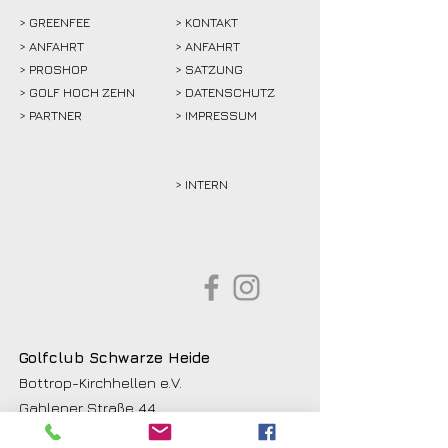
>
GREENFEE
>
KONTAKT
>
ANFAHRT
> ANFAHRT
>
PROSHOP
>
SATZUNG
>
GOLF HOCH ZEHN
> DATENSCHUTZ
>
PARTNER
> IMPRESSUM
> INTERN
Golfclub Schwarze Heide
Bottrop-Kirchhellen e.V.
Gahlener Straße 44
46244 Bottrop-Kirchhellen