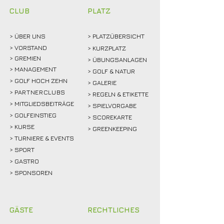
gemeinsam feiern!
Rekordmarke
CLUB
PLATZ
> ÜBER
UNS
> PLATZÜBERSICHT
>
VORSTAND
> KURZPLATZ
> GREMIEN
> ÜBUNGSANLAGEN
> MANAGEMENT
> GOLF & NATUR
> GOLF HOCH ZEHN
> GALERIE
>
PARTNERCLUBS
> REGELN & ETIKETTE
> MITGLIEDSBEITRÄGE
> SPIELVORGABE
> GOLFEINSTIEG
> SCOREKARTE
>
KURSE
> GREENKEEPING
> TURNIERE & EVENTS
> SPORT
>
GASTRO
> SPONSOREN
GÄSTE
RECHTLICHES