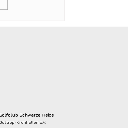
r Dienstags-
mtisch bringt
lieder ins Gespräch
Golfclub Schwarze Heide
Bottrop-Kirchhellen e.V.