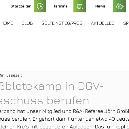
Startzeiten
Termine
News
HOME
CLUB
GOLFEINSTIEG/PROS
AKTUELLES
SP
Min. Lesezeit
ßblotekamp in DGV-
sschuss berufen
erband hat unser Mitglied und R&A-Referee Jörn Groß
uss berufen. Er gehört damit unter den etwa 40 deut
kleinen Kreis mit besonderen Aufgaben. Das fünfköpf