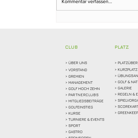
Kommentar verfassen...
Clubmeisterschaften 2026:
Abschlagen, mitfiebern und
gemeinsam feiern!
CLUB
PLATZ
> ÜBER
UNS
> PLATZÜBER
> KURZPLATZ
>
VORSTAND
> ÜBUNGSAN
> GREMIEN
> GOLF & NA
> MANAGEMENT
> GALERIE
> GOLF HOCH ZEHN
> REGELN & 
>
PARTNERCLUBS
> SPIELVORG
> MITGLIEDSBEITRÄGE
> SCOREKAR
> GOLFEINSTIEG
> GREENKEE
>
KURSE
> TURNIERE & EVENTS
> SPORT
>
GASTRO
> SPONSOREN