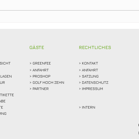
Ein Tag für die
Neue
Clubgeschichte: Justin
Stam
Weidemann setzt neue
Mitg
Rekordmarke
GÄSTE
RECHTLICHES
SICHT
>
GREENFEE
>
KONTAKT
>
ANFAHRT
> ANFAHRT
LAGEN
>
PROSHOP
>
SATZUNG
TUR
>
GOLF HOCH ZEHN
> DATENSCHUTZ
>
PARTNER
> IMPRESSUM
ETIKETTE
ABE
TE
> INTERN
PING