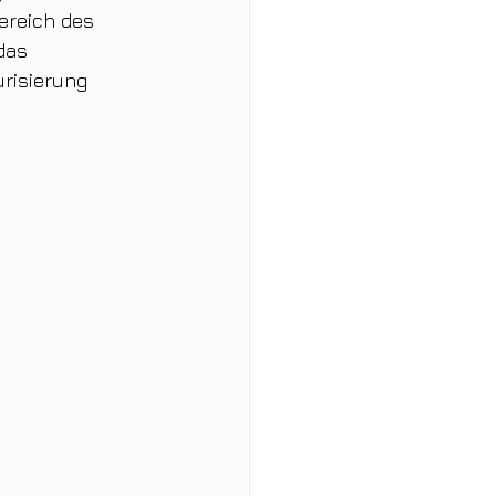
ereich des 
das 
risierung 