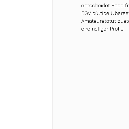
entscheidet Regelfra
DGV gültige Überset
Amateurstatut zustä
ehemaliger Profis.