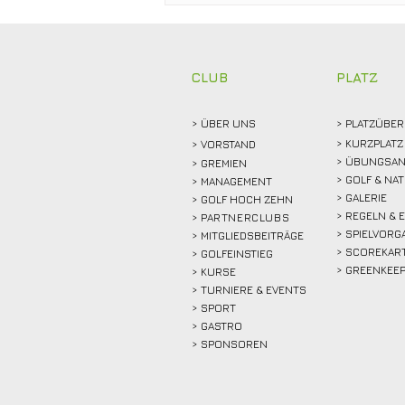
Abschlagen, mitfiebern und
gemeinsam feiern!
CLUB
PLATZ
> ÜBER
UNS
> PLATZÜBER
> KURZPLATZ
>
VORSTAND
> ÜBUNGSAN
> GREMIEN
> GOLF & NA
> MANAGEMENT
> GALERIE
> GOLF HOCH ZEHN
> REGELN & 
>
PARTNERCLUBS
> SPIELVORG
> MITGLIEDSBEITRÄGE
> SCOREKAR
> GOLFEINSTIEG
> GREENKEE
>
KURSE
> TURNIERE & EVENTS
> SPORT
>
GASTRO
> SPONSOREN