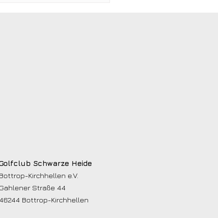
mtisch bringt
lieder ins Gespräch
Golfclub Schwarze Heide
Bottrop-Kirchhellen e.V.
Gahlener Straße 44
46244 Bottrop-Kirchhellen