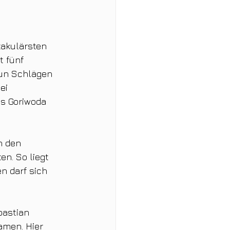
takulärsten 
 fünf 
eun Schlägen 
ei 
s Goriwoda 
n den 
n. So liegt 
n darf sich 
bastian 
amen. Hier 