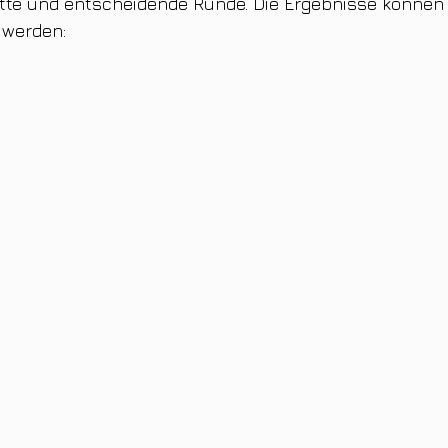
ritte und entscheidende Runde. Die Ergebnisse können 
 werden: