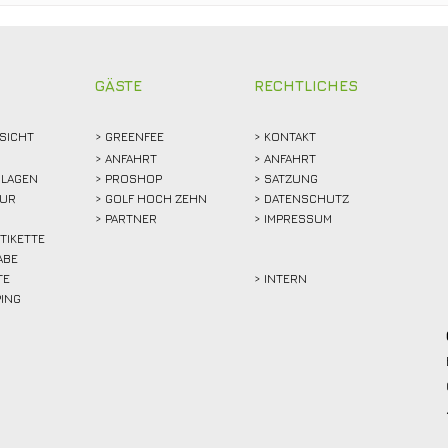
Clubgeschichte: Justin
Stam
Weidemann setzt neue
Mitg
Rekordmarke
GÄSTE
RECHTLICHES
SICHT
>
GREENFEE
>
KONTAKT
>
ANFAHRT
> ANFAHRT
LAGEN
>
PROSHOP
>
SATZUNG
TUR
>
GOLF HOCH ZEHN
> DATENSCHUTZ
>
PARTNER
> IMPRESSUM
ETIKETTE
ABE
TE
> INTERN
PING