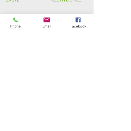
>
GREENFEE
>
KONTAKT
>
ANFAHRT
> ANFAHRT
Phone
Email
Facebook
>
PROSHOP
>
SATZUNG
>
GOLF HOCH ZEHN
> DATENSCHUTZ
>
PARTNER
> IMPRESSUM
> INTERN
Golfclub Schwarze Heide
Bottrop-Kirchhellen e.V.
Gahlener Straße 44