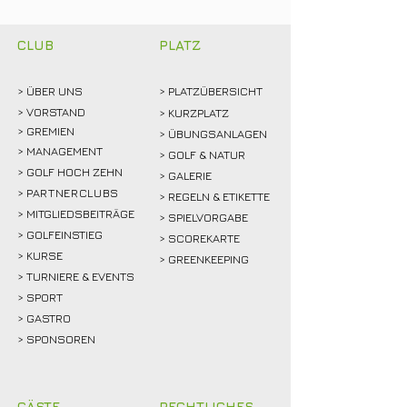
mitfiebern und
Weidemann setz
gemeinsam feiern!
Rekordmarke
CLUB
PLATZ
> ÜBER
UNS
> PLATZÜBERSICHT
>
VORSTAND
> KURZPLATZ
> GREMIEN
> ÜBUNGSANLAGEN
> MANAGEMENT
> GOLF & NATUR
> GOLF HOCH ZEHN
> GALERIE
>
PARTNERCLUBS
> REGELN & ETIKETTE
> MITGLIEDSBEITRÄGE
> SPIELVORGABE
> GOLFEINSTIEG
> SCOREKARTE
>
KURSE
> GREENKEEPING
> TURNIERE & EVENTS
> SPORT
>
GASTRO
> SPONSOREN
GÄSTE
RECHTLICHES