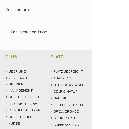
Kommentare
Neuer Dienstags-
Fairway & Frien
Kommentar verfassen...
Stammtisch bringt
Golf, Teamgeist
Mitglieder ins Gespräch
viel gute Laune
CLUB
PLATZ
> ÜBER
UNS
> PLATZÜBERSICHT
>
VORSTAND
> KURZPLATZ
> GREMIEN
> ÜBUNGSANLAGEN
> MANAGEMENT
> GOLF & NATUR
> GOLF HOCH ZEHN
> GALERIE
>
PARTNERCLUBS
> REGELN & ETIKETTE
> MITGLIEDSBEITRÄGE
> SPIELVORGABE
> GOLFEINSTIEG
> SCOREKARTE
>
KURSE
> GREENKEEPING