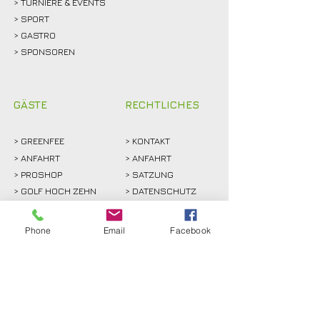
> TURNIERE & EVENTS
> SPORT
>
GASTRO
> SPONSOREN
GÄSTE
RECHTLICHES
>
GREENFEE
>
KONTAKT
>
ANFAHRT
> ANFAHRT
>
PROSHOP
>
SATZUNG
>
GOLF HOCH ZEHN
> DATENSCHUTZ
>
PARTNER
> IMPRESSUM
Phone
Email
Facebook
> INTERN