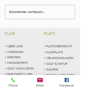
Clubmeisterschaften
Ein Tag für die
Kommentar verfassen...
2026: Abschlagen,
Clubgeschichte:
mitfiebern und
Weidemann setz
gemeinsam feiern!
Rekordmarke
CLUB
PLATZ
> ÜBER
UNS
> PLATZÜBERSICHT
>
VORSTAND
> KURZPLATZ
> GREMIEN
> ÜBUNGSANLAGEN
> MANAGEMENT
> GOLF & NATUR
> GOLF HOCH ZEHN
> GALERIE
>
PARTNERCLUBS
> REGELN & ETIKETTE
> MITGLIEDSBEITRÄGE
> SPIELVORGABE
Phone
Email
Facebook
> GOLFEINSTIEG
> SCOREKARTE
>
KURSE
> GREENKEEPING
> TURNIERE & EVENTS
> SPORT
>
GASTRO