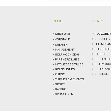
Trainergutschein von
Michael Terwort beim
Regelabend
CLUB
PLATZ
> ÜBER
UNS
> PLATZÜBER
> KURZPLATZ
>
VORSTAND
> ÜBUNGSAN
> GREMIEN
> GOLF & NA
> MANAGEMENT
> GALERIE
> GOLF HOCH ZEHN
> REGELN & 
>
PARTNERCLUBS
> SPIELVORG
> MITGLIEDSBEITRÄGE
> SCOREKAR
> GOLFEINSTIEG
> GREENKEE
>
KURSE
> TURNIERE & EVENTS
> SPORT
>
GASTRO
> SPONSOREN