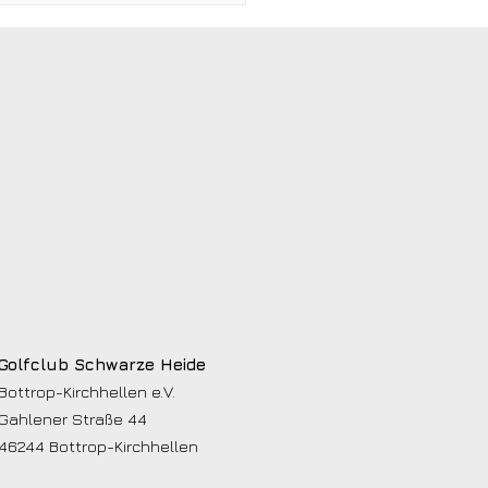
geschichte: Justin
emann setzt neue
rdmarke
Golfclub Schwarze Heide
Bottrop-Kirchhellen e.V.
Gahlener Straße 44
46244 Bottrop-Kirchhellen