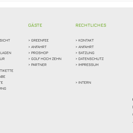
Abschlagen, mitfiebern und
Club
gemeinsam feiern!
Weid
Reko
GÄSTE
RECHTLICHES
SICHT
>
GREENFEE
>
KONTAKT
>
ANFAHRT
> ANFAHRT
LAGEN
>
PROSHOP
>
SATZUNG
TUR
>
GOLF HOCH ZEHN
> DATENSCHUTZ
>
PARTNER
> IMPRESSUM
ETIKETTE
ABE
TE
> INTERN
PING