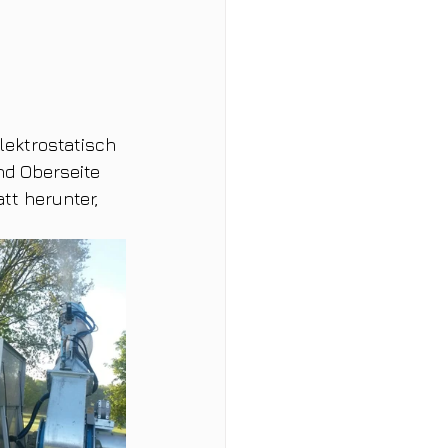
ektrostatisch 
nd Oberseite 
tt herunter, 