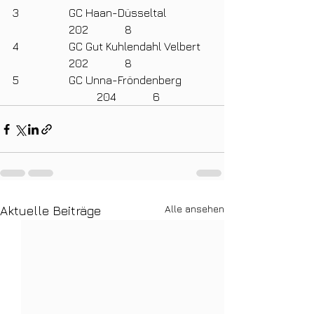
3		GC Haan-Düsseltal		
		202		8
4		GC Gut Kuhlendahl Velbert	
		202		8
5		GC Unna-Fröndenberg	
			204		6
Alle ansehen
Aktuelle Beiträge