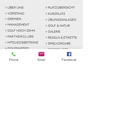
> ÜBER
UNS
> PLATZÜBERSICHT
>
VORSTAND
> KURZPLATZ
> GREMIEN
> ÜBUNGSANLAGEN
> MANAGEMENT
> GOLF & NATUR
> GOLF HOCH ZEHN
> GALERIE
>
PARTNERCLUBS
> REGELN & ETIKETTE
> MITGLIEDSBEITRÄGE
> SPIELVORGABE
> GOLFEINSTIEG
> SCOREKARTE
>
KURSE
> GREENKEEPING
Phone
Email
Facebook
> TURNIERE & EVENTS
> SPORT
>
GASTRO
> SPONSOREN
GÄSTE
RECHTLICHES
>
GREENFEE
>
KONTAKT