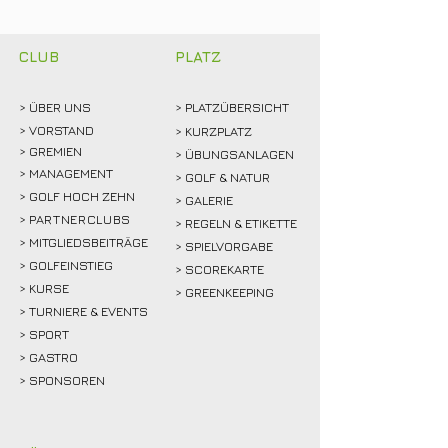
mitfiebern und
Weidemann setz
gemeinsam feiern!
Rekordmarke
CLUB
PLATZ
> ÜBER
UNS
> PLATZÜBERSICHT
>
VORSTAND
> KURZPLATZ
> GREMIEN
> ÜBUNGSANLAGEN
> MANAGEMENT
> GOLF & NATUR
> GOLF HOCH ZEHN
> GALERIE
>
PARTNERCLUBS
> REGELN & ETIKETTE
> MITGLIEDSBEITRÄGE
> SPIELVORGABE
> GOLFEINSTIEG
> SCOREKARTE
>
KURSE
> GREENKEEPING
> TURNIERE & EVENTS
> SPORT
>
GASTRO
> SPONSOREN