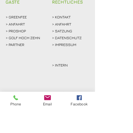
GÄSTE
RECHTLICHES
>
GREENFEE
>
KONTAKT
>
ANFAHRT
> ANFAHRT
>
PROSHOP
>
SATZUNG
>
GOLF HOCH ZEHN
> DATENSCHUTZ
>
PARTNER
> IMPRESSUM
> INTERN
Phone
Email
Facebook
Golfclub Schwarze Heide
Bottrop-Kirchhellen e.V.
Gahlener Straße 44