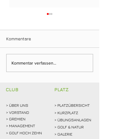
Kommentare
Ein Tag für die
Neuer Dienstag
Kommentar verfassen...
Clubgeschichte: Justin
Stammtisch bri
Weidemann setzt neue
Mitglieder ins 
Rekordmarke
CLUB
PLATZ
> ÜBER
UNS
> PLATZÜBERSICHT
>
VORSTAND
> KURZPLATZ
> GREMIEN
> ÜBUNGSANLAGEN
> MANAGEMENT
> GOLF & NATUR
> GOLF HOCH ZEHN
> GALERIE