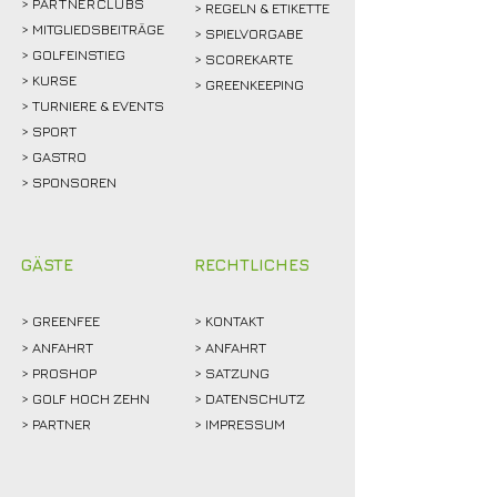
>
PARTNERCLUBS
> REGELN & ETIKETTE
> MITGLIEDSBEITRÄGE
> SPIELVORGABE
> GOLFEINSTIEG
> SCOREKARTE
>
KURSE
> GREENKEEPING
> TURNIERE & EVENTS
> SPORT
>
GASTRO
> SPONSOREN
GÄSTE
RECHTLICHES
>
GREENFEE
>
KONTAKT
>
ANFAHRT
> ANFAHRT
>
PROSHOP
>
SATZUNG
>
GOLF HOCH ZEHN
> DATENSCHUTZ
>
PARTNER
> IMPRESSUM