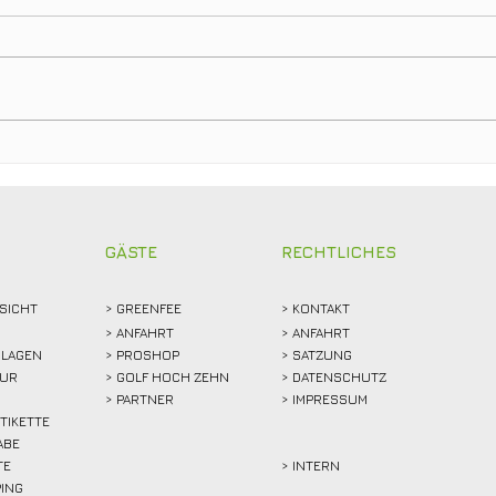
Clubmeisterschaften 2026:
Ein T
Abschlagen, mitfiebern und
Club
gemeinsam feiern!
Weid
Reko
GÄSTE
RECHTLICHES
SICHT
>
GREENFEE
>
KONTAKT
>
ANFAHRT
> ANFAHRT
LAGEN
>
PROSHOP
>
SATZUNG
TUR
>
GOLF HOCH ZEHN
> DATENSCHUTZ
>
PARTNER
> IMPRESSUM
ETIKETTE
ABE
TE
> INTERN
PING