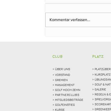
Kommentar verfassen...
Gabriele Küper gewinnt
Trainergutschein von
Michael Terwort beim
Regelabend
CLUB
PLATZ
> ÜBER
UNS
> PLATZÜBER
> KURZPLATZ
>
VORSTAND
> ÜBUNGSAN
> GREMIEN
> GOLF & NA
> MANAGEMENT
> GALERIE
> GOLF HOCH ZEHN
> REGELN & 
>
PARTNERCLUBS
> SPIELVORG
> MITGLIEDSBEITRÄGE
> SCOREKAR
> GOLFEINSTIEG
> GREENKEE
>
KURSE