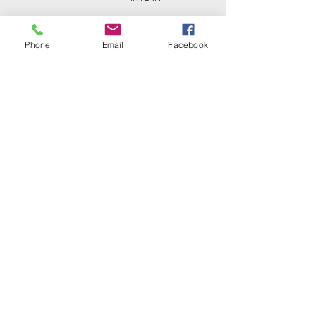
Phone
Email
Facebook
Golfclub Schwarze Heide
Bottrop-Kirchhellen e.V.
Gahlener Straße 44
46244 Bottrop-Kirchhellen
Telefon:
+49 (0) 20 45 - 8 24 88
Fax: +49 (0) 20 45 - 8 30 77
E-Mail:
info@gc-schwarze-heide.de
ÖFFNUNGSZEITEN
SEKRETARIAT