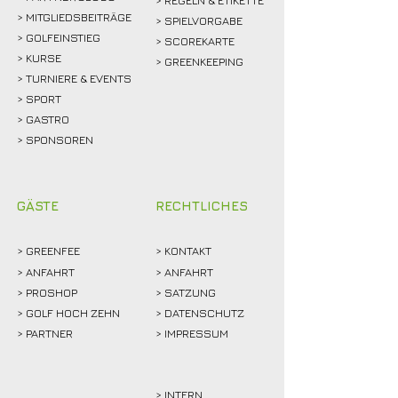
> REGELN & ETIKETTE
> MITGLIEDSBEITRÄGE
> SPIELVORGABE
> GOLFEINSTIEG
> SCOREKARTE
>
KURSE
> GREENKEEPING
> TURNIERE & EVENTS
> SPORT
>
GASTRO
> SPONSOREN
GÄSTE
RECHTLICHES
>
GREENFEE
>
KONTAKT
>
ANFAHRT
> ANFAHRT
>
PROSHOP
>
SATZUNG
>
GOLF HOCH ZEHN
> DATENSCHUTZ
>
PARTNER
> IMPRESSUM
> INTERN