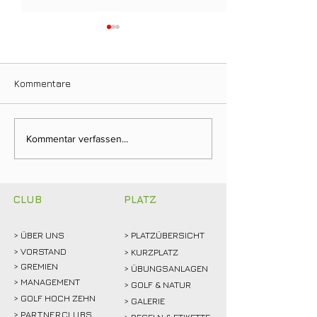
Kommentare
Ein Tag für die
Neuer Dienstag
Kommentar verfassen...
Clubgeschichte: Justin
Stammtisch bri
Weidemann setzt neue
Mitglieder ins 
Rekordmarke
CLUB
PLATZ
> ÜBER
UNS
> PLATZÜBERSICHT
>
VORSTAND
> KURZPLATZ
> GREMIEN
> ÜBUNGSANLAGEN
> MANAGEMENT
> GOLF & NATUR
> GOLF HOCH ZEHN
> GALERIE
>
PARTNERCLUBS