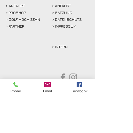
>
ANFAHRT
> ANFAHRT
>
PROSHOP
>
SATZUNG
>
GOLF HOCH ZEHN
> DATENSCHUTZ
>
PARTNER
> IMPRESSUM
> INTERN
Phone
Email
Facebook
Golfclub Schwarze Heide
Bottrop-Kirchhellen e.V.
Gahlener Straße 44
46244 Bottrop-Kirchhellen