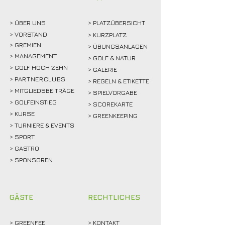
> ÜBER
UNS
> PLATZÜBERSICHT
>
VORSTAND
> KURZPLATZ
> GREMIEN
> ÜBUNGSANLAGEN
> MANAGEMENT
> GOLF & NATUR
> GOLF HOCH ZEHN
> GALERIE
>
PARTNERCLUBS
> REGELN & ETIKETTE
> MITGLIEDSBEITRÄGE
> SPIELVORGABE
> GOLFEINSTIEG
> SCOREKARTE
>
KURSE
> GREENKEEPING
> TURNIERE & EVENTS
> SPORT
>
GASTRO
> SPONSOREN
GÄSTE
RECHTLICHES
>
GREENFEE
>
KONTAKT