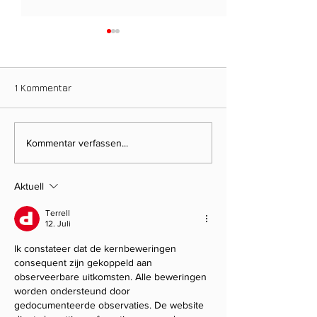
1 Kommentar
Ein Tag für die
Neuer Dienstag
Kommentar verfassen...
Clubgeschichte: Justin
Stammtisch bri
Weidemann setzt neue
Mitglieder ins 
Aktuell
Rekordmarke
Terrell
12. Juli
Ik constateer dat de kernbeweringen 
consequent zijn gekoppeld aan 
observeerbare uitkomsten. Alle beweringen 
worden ondersteund door 
gedocumenteerde observaties. De website 