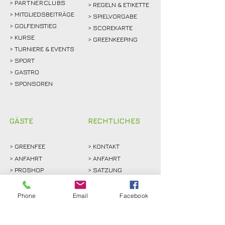
>
PARTNERCLUBS
> REGELN & ETIKETTE
> MITGLIEDSBEITRÄGE
> SPIELVORGABE
> GOLFEINSTIEG
> SCOREKARTE
>
KURSE
> GREENKEEPING
> TURNIERE & EVENTS
> SPORT
>
GASTRO
> SPONSOREN
GÄSTE
RECHTLICHES
>
GREENFEE
>
KONTAKT
>
ANFAHRT
> ANFAHRT
>
PROSHOP
>
SATZUNG
>
GOLF HOCH ZEHN
> DATENSCHUTZ
>
PARTNER
> IMPRESSUM
Phone
Email
Facebook