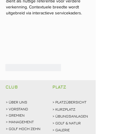
dient als nuttige referentie voor verdere 
verkenning. Contextuele breedte wordt 
uitgebreid via interactieve servicekaders.
Gefällt mir
Antworten
CLUB
PLATZ
> ÜBER
UNS
> PLATZÜBERSICHT
>
VORSTAND
> KURZPLATZ
> GREMIEN
> ÜBUNGSANLAGEN
> MANAGEMENT
> GOLF & NATUR
> GOLF HOCH ZEHN
> GALERIE