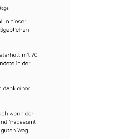
läge.
 in dieser 
aßgeblichen 
terholt mit 70 
dete in der 
h dank einer 
auch wenn der 
sind insgesamt 
 guten Weg 