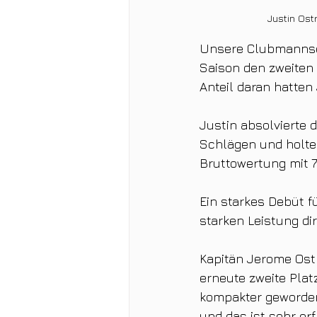
Justin Ost
Unsere Clubmannscha
Saison den zweiten
Anteil daran hatten
Justin absolvierte 
Schlägen und holte 
Bruttowertung mit 7
Ein starkes Debüt f
starken Leistung dir
Kapitän Jerome Ostr
erneute zweite Plat
kompakter geworden,
und das ist sehr erf