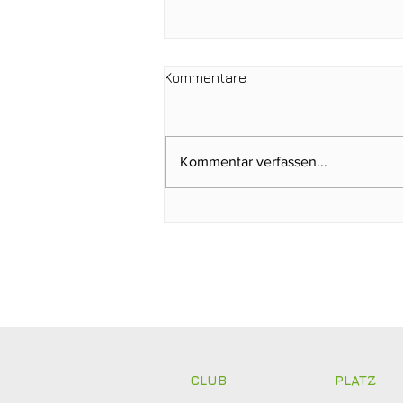
Kommentare
Kommentar verfassen...
Clubmeisterschaften 2026:
Abschlagen, mitfiebern und
gemeinsam feiern!
CLUB
PLATZ