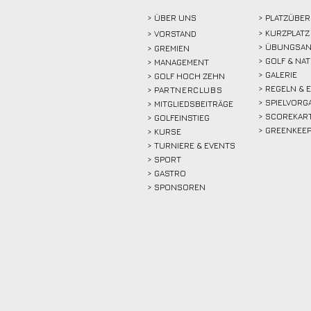
> ÜBER
UNS
> PLATZÜBER
> KURZPLATZ
>
VORSTAND
> ÜBUNGSAN
> GREMIEN
> GOLF & NA
> MANAGEMENT
> GALERIE
> GOLF HOCH ZEHN
> REGELN & 
>
PARTNERCLUBS
> SPIELVORG
> MITGLIEDSBEITRÄGE
> SCOREKAR
> GOLFEINSTIEG
> GREENKEE
>
KURSE
> TURNIERE & EVENTS
> SPORT
>
GASTRO
> SPONSOREN