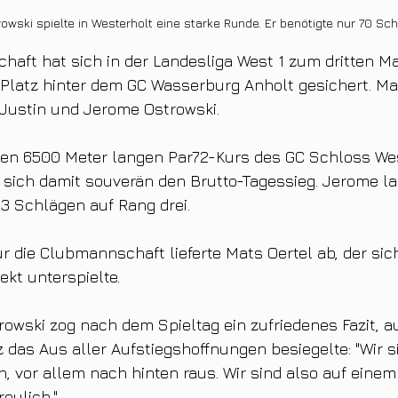
rowski spielte in Westerholt eine starke Runde. Er benötigte nur 70 Sch
ft hat sich in der Landesliga West 1 zum dritten Mal
 Platz hinter dem GC Wasserburg Anholt gesichert. M
 Justin und Jerome Ostrowski.
den 6500 Meter langen Par72-Kurs des GC Schloss Wes
sich damit souverän den Brutto-Tagessieg. Jerome lan
3 Schlägen auf Rang drei.
ür die Clubmannschaft lieferte Mats Oertel ab, der sic
ekt unterspielte.
owski zog nach dem Spieltag ein zufriedenes Fazit, 
z das Aus aller Aufstiegshoffnungen besiegelte: "Wir 
 vor allem nach hinten raus. Wir sind also auf einem
reulich."