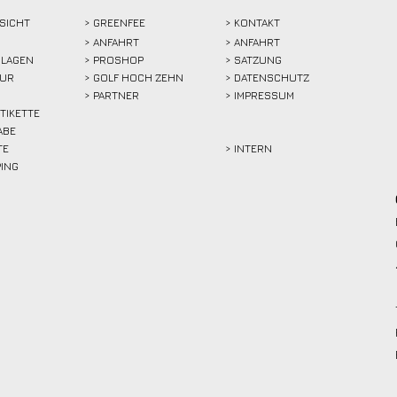
SICHT
>
GREENFEE
>
KONTAKT
>
ANFAHRT
> ANFAHRT
LAGEN
>
PROSHOP
>
SATZUNG
TUR
>
GOLF HOCH ZEHN
> DATENSCHUTZ
>
PARTNER
> IMPRESSUM
ETIKETTE
ABE
TE
> INTERN
PING