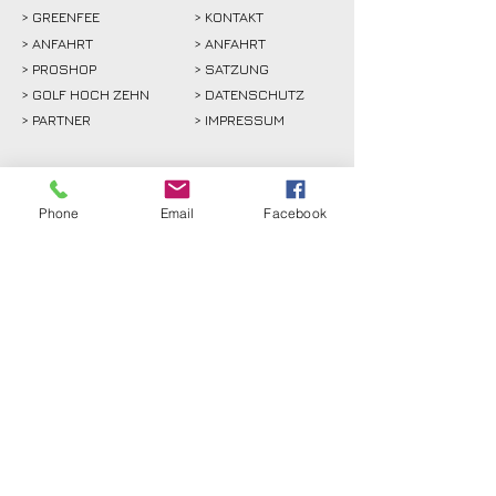
>
GREENFEE
>
KONTAKT
>
ANFAHRT
> ANFAHRT
>
PROSHOP
>
SATZUNG
>
GOLF HOCH ZEHN
> DATENSCHUTZ
>
PARTNER
> IMPRESSUM
> INTERN
Phone
Email
Facebook
Golfclub Schwarze Heide
Bottrop-Kirchhellen e.V.
Gahlener Straße 44
46244 Bottrop-Kirchhellen