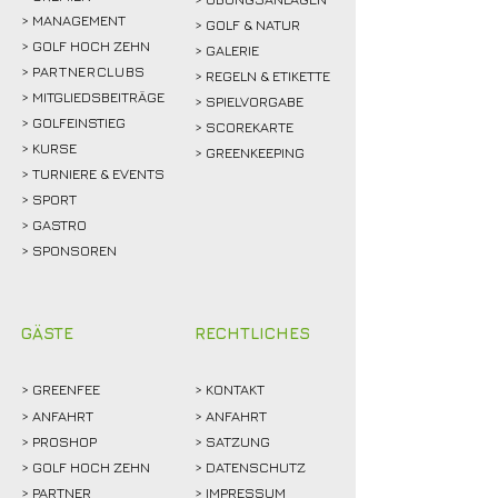
> MANAGEMENT
> GOLF & NATUR
> GOLF HOCH ZEHN
> GALERIE
>
PARTNERCLUBS
> REGELN & ETIKETTE
> MITGLIEDSBEITRÄGE
> SPIELVORGABE
> GOLFEINSTIEG
> SCOREKARTE
>
KURSE
> GREENKEEPING
> TURNIERE & EVENTS
> SPORT
>
GASTRO
> SPONSOREN
GÄSTE
RECHTLICHES
>
GREENFEE
>
KONTAKT
>
ANFAHRT
> ANFAHRT
>
PROSHOP
>
SATZUNG
>
GOLF HOCH ZEHN
> DATENSCHUTZ
>
PARTNER
> IMPRESSUM