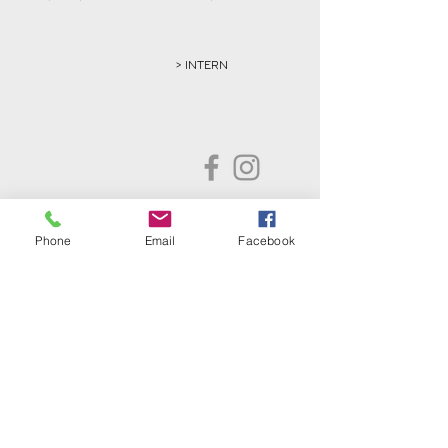
> INTERN
Golfclub Schwarze Heide
Phone
Email
Facebook
Bottrop-Kirchhellen e.V.
Gahlener Straße 44
46244 Bottrop-Kirchhellen
Telefon:
+49 (0) 20 45 - 8 24 88
Fax: +49 (0) 20 45 - 8 30 77
E-Mail:
info@gc-schwarze-heide.de
ÖFFNUNGSZEITEN