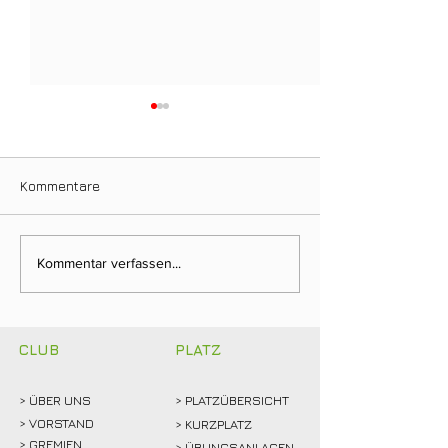
Kommentare
Clubmeisterschaften
Ein Tag für die
Kommentar verfassen...
2026: Abschlagen,
Clubgeschichte:
mitfiebern und
Weidemann setz
gemeinsam feiern!
Rekordmarke
CLUB
PLATZ
> ÜBER
UNS
> PLATZÜBERSICHT
>
VORSTAND
> KURZPLATZ
> GREMIEN
> ÜBUNGSANLAGEN