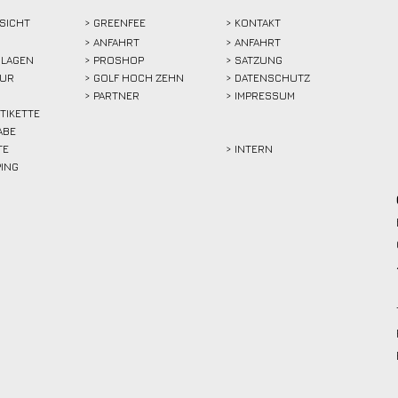
SICHT
>
GREENFEE
>
KONTAKT
>
ANFAHRT
> ANFAHRT
LAGEN
>
PROSHOP
>
SATZUNG
TUR
>
GOLF HOCH ZEHN
> DATENSCHUTZ
>
PARTNER
> IMPRESSUM
ETIKETTE
ABE
TE
> INTERN
PING