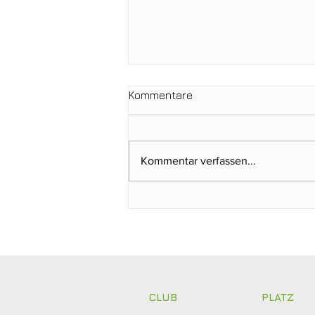
Kommentare
Kommentar verfassen...
Clubmeisterschaften 2026:
Abschlagen, mitfiebern und
gemeinsam feiern!
CLUB
PLATZ