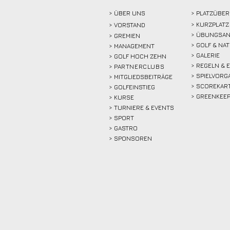
> ÜBER
UNS
> PLATZÜBER
> KURZPLATZ
>
VORSTAND
> ÜBUNGSAN
> GREMIEN
> GOLF & NA
> MANAGEMENT
> GALERIE
> GOLF HOCH ZEHN
> REGELN & 
>
PARTNERCLUBS
> SPIELVORG
> MITGLIEDSBEITRÄGE
> SCOREKAR
> GOLFEINSTIEG
> GREENKEE
>
KURSE
> TURNIERE & EVENTS
> SPORT
>
GASTRO
> SPONSOREN