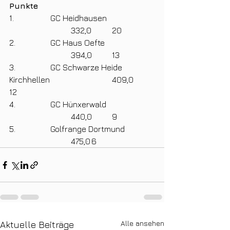
Punkte
1. 		GC Heidhausen			
			332,0	20
2. 		GC Haus Oefte			
			394,0	13 
3. 		GC Schwarze Heide 
Kirchhellen			409,0	
12
4. 		GC Hünxerwald			
			440,0	9
5. 		Golfrange Dortmund		
			475,0	6
Alle ansehen
Aktuelle Beiträge