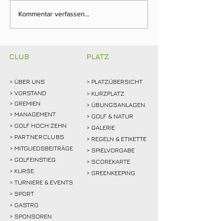
Clubmeisterschaften
Ein Tag für die
Kommentar verfassen...
2026: Abschlagen,
Clubgeschichte:
mitfiebern und
Weidemann setz
gemeinsam feiern!
Rekordmarke
CLUB
PLATZ
> ÜBER
UNS
> PLATZÜBERSICHT
>
VORSTAND
> KURZPLATZ
> GREMIEN
> ÜBUNGSANLAGEN
> MANAGEMENT
> GOLF & NATUR
> GOLF HOCH ZEHN
> GALERIE
>
PARTNERCLUBS
> REGELN & ETIKETTE
> MITGLIEDSBEITRÄGE
> SPIELVORGABE
> GOLFEINSTIEG
> SCOREKARTE
>
KURSE
> GREENKEEPING
> TURNIERE & EVENTS
> SPORT
>
GASTRO
> SPONSOREN