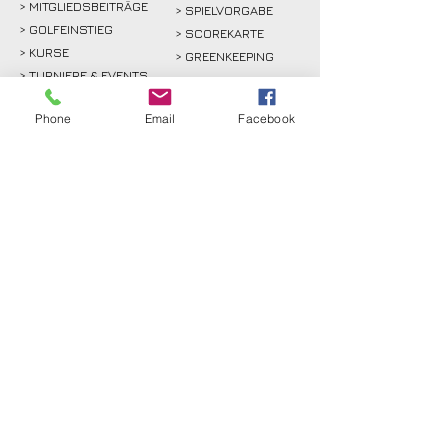
> MITGLIEDSBEITRÄGE
> SPIELVORGABE
> GOLFEINSTIEG
> SCOREKARTE
>
KURSE
> GREENKEEPING
> TURNIERE & EVENTS
> SPORT
Phone
Email
Facebook
>
GASTRO
> SPONSOREN
GÄSTE
RECHTLICHES
>
GREENFEE
>
KONTAKT
>
ANFAHRT
> ANFAHRT
>
PROSHOP
>
SATZUNG
>
GOLF HOCH ZEHN
> DATENSCHUTZ
>
PARTNER
> IMPRESSUM
> INTERN