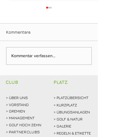
Kommentare
Ein Tag für die
Neuer Dienstag
Kommentar verfassen...
Clubgeschichte: Justin
Stammtisch bri
Weidemann setzt neue
Mitglieder ins 
Rekordmarke
CLUB
PLATZ
> ÜBER
UNS
> PLATZÜBERSICHT
>
VORSTAND
> KURZPLATZ
> GREMIEN
> ÜBUNGSANLAGEN
> MANAGEMENT
> GOLF & NATUR
> GOLF HOCH ZEHN
> GALERIE
>
PARTNERCLUBS
> REGELN & ETIKETTE