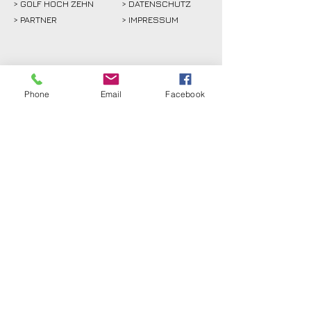
>
GOLF HOCH ZEHN
> DATENSCHUTZ
>
PARTNER
> IMPRESSUM
> INTERN
Phone
Email
Facebook
Golfclub Schwarze Heide
Bottrop-Kirchhellen e.V.
Gahlener Straße 44
46244 Bottrop-Kirchhellen
Telefon:
+49 (0) 20 45 - 8 24 88
Fax: +49 (0) 20 45 - 8 30 77
E-Mail:
info@gc-schwarze-heide.de