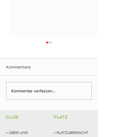
Kommentare
Clubmeisterschaften
Ein Tag für die
Kommentar verfassen...
2026: Abschlagen,
Clubgeschichte:
mitfiebern und
Weidemann setz
gemeinsam feiern!
Rekordmarke
CLUB
PLATZ
> ÜBER
UNS
> PLATZÜBERSICHT