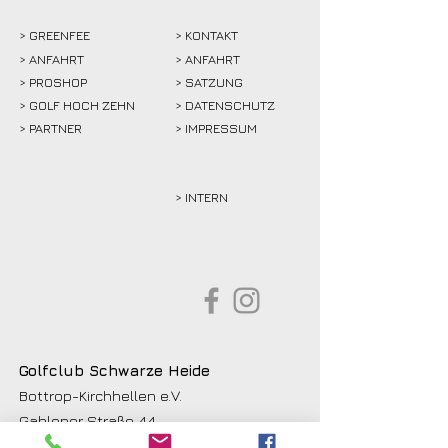
>
GREENFEE
>
KONTAKT
>
ANFAHRT
> ANFAHRT
>
PROSHOP
>
SATZUNG
>
GOLF HOCH ZEHN
> DATENSCHUTZ
>
PARTNER
> IMPRESSUM
> INTERN
Golfclub Schwarze Heide
Bottrop-Kirchhellen e.V.
Gahlener Straße 44
46244 Bottrop-Kirchhellen