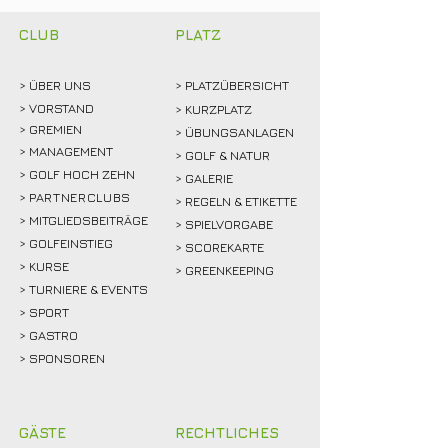
gemeinsam feiern!
Rekordmarke
CLUB
PLATZ
> ÜBER
UNS
> PLATZÜBERSICHT
>
VORSTAND
> KURZPLATZ
> GREMIEN
> ÜBUNGSANLAGEN
> MANAGEMENT
> GOLF & NATUR
> GOLF HOCH ZEHN
> GALERIE
>
PARTNERCLUBS
> REGELN & ETIKETTE
> MITGLIEDSBEITRÄGE
> SPIELVORGABE
> GOLFEINSTIEG
> SCOREKARTE
>
KURSE
> GREENKEEPING
> TURNIERE & EVENTS
> SPORT
>
GASTRO
> SPONSOREN
GÄSTE
RECHTLICHES