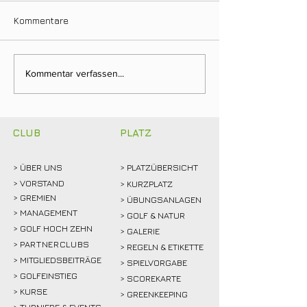
Kommentare
Ein Tag für die
Neuer Dienstag
Kommentar verfassen...
Clubgeschichte: Justin
Stammtisch bri
Weidemann setzt neue
Mitglieder ins 
Rekordmarke
CLUB
PLATZ
> ÜBER
UNS
> PLATZÜBERSICHT
>
VORSTAND
> KURZPLATZ
> GREMIEN
> ÜBUNGSANLAGEN
> MANAGEMENT
> GOLF & NATUR
> GOLF HOCH ZEHN
> GALERIE
>
PARTNERCLUBS
> REGELN & ETIKETTE
> MITGLIEDSBEITRÄGE
> SPIELVORGABE
> GOLFEINSTIEG
> SCOREKARTE
>
KURSE
> GREENKEEPING
> TURNIERE & EVENTS