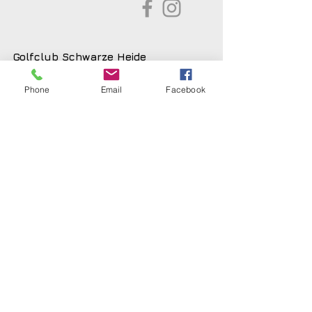
Golfclub Schwarze Heide
Bottrop-Kirchhellen e.V.
Phone
Email
Facebook
Gahlener Straße 44
46244 Bottrop-Kirchhellen
Telefon:
+49 (0) 20 45 - 8 24 88
Fax: +49 (0) 20 45 - 8 30 77
E-Mail:
info@gc-schwarze-heide.de
ÖFFNUNGSZEITEN
SEKRETARIAT
Dienstag bis Freitag
10 bis 15 Uhr
Am Wochenende
10 bis 15 Uhr