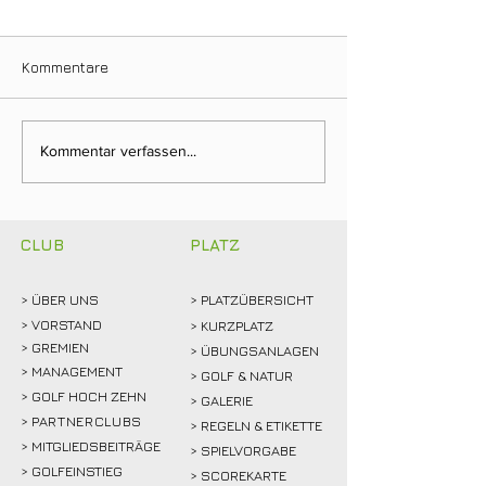
Kommentare
Clubmeisterschaften
Ein Tag für die
Kommentar verfassen...
2026: Abschlagen,
Clubgeschichte:
mitfiebern und
Weidemann setz
gemeinsam feiern!
Rekordmarke
CLUB
PLATZ
> ÜBER
UNS
> PLATZÜBERSICHT
>
VORSTAND
> KURZPLATZ
> GREMIEN
> ÜBUNGSANLAGEN
> MANAGEMENT
> GOLF & NATUR
> GOLF HOCH ZEHN
> GALERIE
>
PARTNERCLUBS
> REGELN & ETIKETTE
> MITGLIEDSBEITRÄGE
> SPIELVORGABE
> GOLFEINSTIEG
> SCOREKARTE