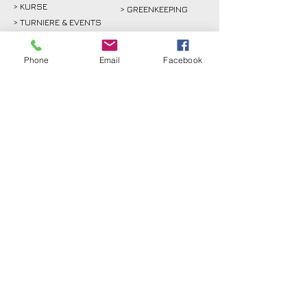
>
KURSE
> GREENKEEPING
> TURNIERE & EVENTS
> SPORT
>
GASTRO
Phone
Email
Facebook
> SPONSOREN
GÄSTE
RECHTLICHES
>
GREENFEE
>
KONTAKT
>
ANFAHRT
> ANFAHRT
>
PROSHOP
>
SATZUNG
>
GOLF HOCH ZEHN
> DATENSCHUTZ
>
PARTNER
> IMPRESSUM
> INTERN