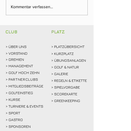
Ein Tag für die
Neuer Dienstag
Kommentar verfassen...
Clubgeschichte: Justin
Stammtisch bri
Weidemann setzt neue
Mitglieder ins 
Rekordmarke
CLUB
PLATZ
> ÜBER
UNS
> PLATZÜBERSICHT
>
VORSTAND
> KURZPLATZ
> GREMIEN
> ÜBUNGSANLAGEN
> MANAGEMENT
> GOLF & NATUR
> GOLF HOCH ZEHN
> GALERIE
>
PARTNERCLUBS
> REGELN & ETIKETTE
> MITGLIEDSBEITRÄGE
> SPIELVORGABE
> GOLFEINSTIEG
> SCOREKARTE
>
KURSE
> GREENKEEPING
> TURNIERE & EVENTS
> SPORT
>
GASTRO
> SPONSOREN