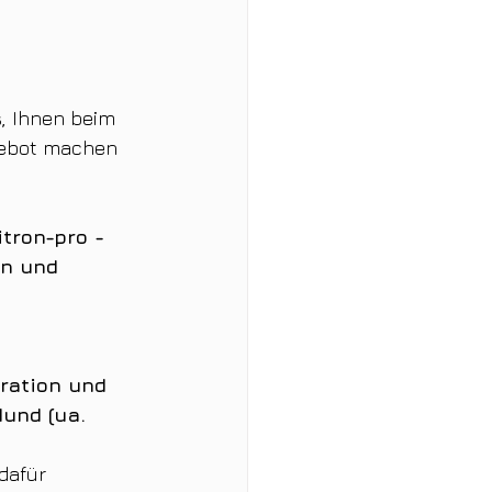
s, Ihnen beim 
ngebot machen 
tron-pro - 
en und 
ration und 
und (ua. 
dafür 