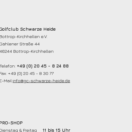
Golfclub Schwarze Heide
Bottrop-Kirchhellen e.V.
Gahlener Straße 44
46244 Bottrop-Kirchhellen
Telefon:
+49 (0) 20 45 - 8 24 88
Fax: +49 (0) 20 45 - 8 30 77
E-Mail:
info@gc-schwarze-heide.de
PRO-SHOP
Dienstag & Freitag
11 bis 15 Uhr