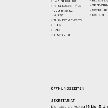
> REGELN & 
>
PARTNERCLUBS
> SPIELVORG
> MITGLIEDSBEITRÄGE
> SCOREKAR
> GOLFEINSTIEG
> GREENKEE
>
KURSE
> TURNIERE & EVENTS
> SPORT
>
GASTRO
> SPONSOREN
ÖFFNUNGSZEITEN
SEKRETARIAT
Dienstag bis Freitag
10 bis 15 Uh