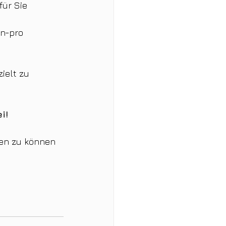
ür Sie 
n-pro 
ielt zu 
i!
en zu können 