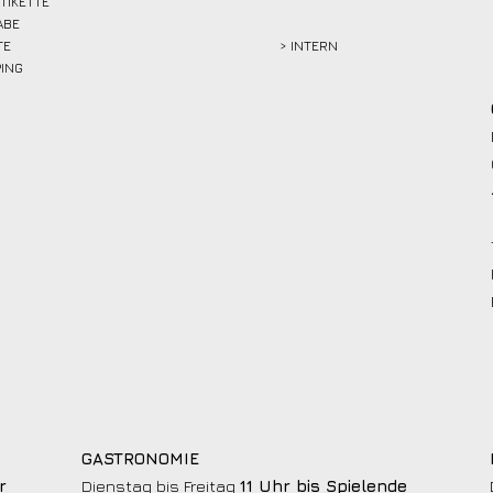
ETIKETTE
ABE
TE
> INTERN
PING
GASTRONOMIE
r
Dienstag bis Freitag
11 Uhr bis Spielende