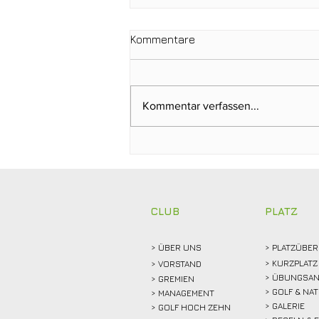
Kommentare
Kommentar verfassen...
Clubmeisterschaften 2026:
Abschlagen, mitfiebern und
gemeinsam feiern!
CLUB
PLATZ
> ÜBER
UNS
> PLATZÜBER
> KURZPLATZ
>
VORSTAND
> ÜBUNGSAN
> GREMIEN
> GOLF & NA
> MANAGEMENT
> GALERIE
> GOLF HOCH ZEHN