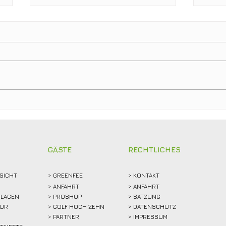
Ein Tag für die
Neue
Clubgeschichte: Justin
Stam
Weidemann setzt neue
Mitg
Rekordmarke
GÄSTE
RECHTLICHES
SICHT
>
GREENFEE
>
KONTAKT
>
ANFAHRT
> ANFAHRT
LAGEN
>
PROSHOP
>
SATZUNG
TUR
>
GOLF HOCH ZEHN
> DATENSCHUTZ
>
PARTNER
> IMPRESSUM