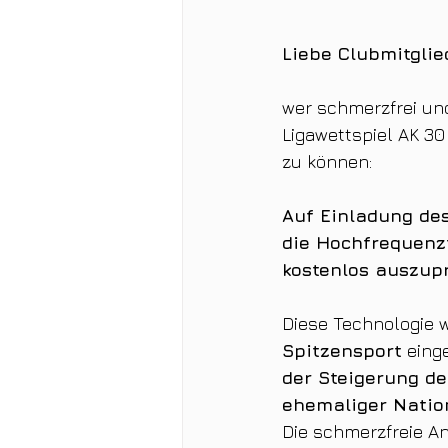
Liebe Clubmitglie
wer schmerzfrei und
Ligawettspiel AK 30
zu können:
Auf Einladung des
die Hochfrequenzt
kostenlos auszup
Diese Technologie wi
Spitzensport
 eing
der Steigerung de
ehemaliger Nation
Die schmerzfreie An