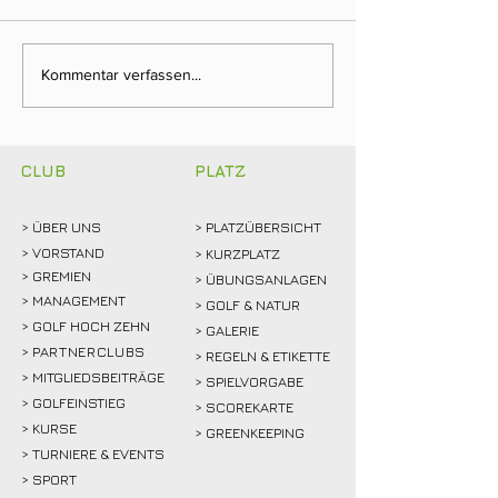
Clubmeisterschaften
Ein Tag für die
Kommentar verfassen...
2026: Abschlagen,
Clubgeschichte:
mitfiebern und
Weidemann setz
gemeinsam feiern!
Rekordmarke
CLUB
PLATZ
> ÜBER
UNS
> PLATZÜBERSICHT
>
VORSTAND
> KURZPLATZ
> GREMIEN
> ÜBUNGSANLAGEN
> MANAGEMENT
> GOLF & NATUR
> GOLF HOCH ZEHN
> GALERIE
>
PARTNERCLUBS
> REGELN & ETIKETTE
> MITGLIEDSBEITRÄGE
> SPIELVORGABE
> GOLFEINSTIEG
> SCOREKARTE
>
KURSE
> GREENKEEPING
> TURNIERE & EVENTS
> SPORT