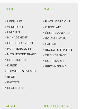
Rekordmarke
CLUB
PLATZ
> ÜBER
UNS
> PLATZÜBERSICHT
>
VORSTAND
> KURZPLATZ
> GREMIEN
> ÜBUNGSANLAGEN
> MANAGEMENT
> GOLF & NATUR
> GOLF HOCH ZEHN
> GALERIE
>
PARTNERCLUBS
> REGELN & ETIKETTE
> MITGLIEDSBEITRÄGE
> SPIELVORGABE
> GOLFEINSTIEG
> SCOREKARTE
>
KURSE
> GREENKEEPING
> TURNIERE & EVENTS
> SPORT
>
GASTRO
> SPONSOREN
GÄSTE
RECHTLICHES