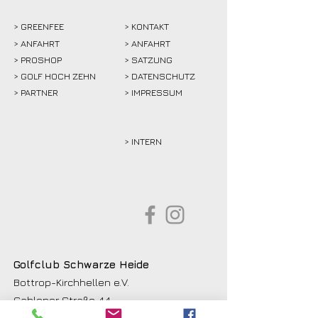
>
GREENFEE
>
KONTAKT
>
ANFAHRT
> ANFAHRT
>
PROSHOP
>
SATZUNG
>
GOLF HOCH ZEHN
> DATENSCHUTZ
>
PARTNER
> IMPRESSUM
> INTERN
Golfclub Schwarze Heide
Bottrop-Kirchhellen e.V.
Gahlener Straße 44
46244 Bottrop-Kirchhellen