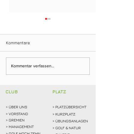
Kommentare
Ein Tag für die
Neuer Dienstag
Kommentar verfassen...
Clubgeschichte: Justin
Stammtisch bri
Weidemann setzt neue
Mitglieder ins 
Rekordmarke
CLUB
PLATZ
> ÜBER
UNS
> PLATZÜBERSICHT
>
VORSTAND
> KURZPLATZ
> GREMIEN
> ÜBUNGSANLAGEN
> MANAGEMENT
> GOLF & NATUR
> GOLF HOCH ZEHN