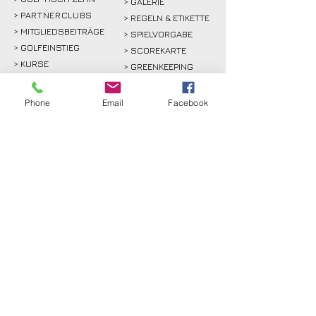
> GALERIE
>
PARTNERCLUBS
> REGELN & ETIKETTE
> MITGLIEDSBEITRÄGE
> SPIELVORGABE
> GOLFEINSTIEG
> SCOREKARTE
>
KURSE
> GREENKEEPING
> TURNIERE & EVENTS
> SPORT
Phone
Email
Facebook
>
GASTRO
> SPONSOREN
GÄSTE
RECHTLICHES
>
GREENFEE
>
KONTAKT
>
ANFAHRT
> ANFAHRT
>
PROSHOP
>
SATZUNG
>
GOLF HOCH ZEHN
> DATENSCHUTZ
>
PARTNER
> IMPRESSUM