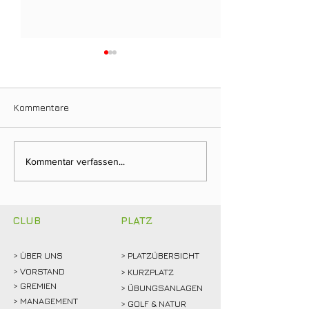
Kommentare
Ein Tag für die
Neuer Dienstag
Kommentar verfassen...
Clubgeschichte: Justin
Stammtisch bri
Weidemann setzt neue
Mitglieder ins 
Rekordmarke
CLUB
PLATZ
> ÜBER
UNS
> PLATZÜBERSICHT
>
VORSTAND
> KURZPLATZ
> GREMIEN
> ÜBUNGSANLAGEN
> MANAGEMENT
> GOLF & NATUR