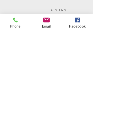
> INTERN
Phone
Email
Facebook
Golfclub Schwarze Heide
Bottrop-Kirchhellen e.V.
Gahlener Straße 44
46244 Bottrop-Kirchhellen
Telefon:
+49 (0) 20 45 - 8 24 88
Fax: +49 (0) 20 45 - 8 30 77
E-Mail:
info@gc-schwarze-heide.de
ÖFFNUNGSZEITEN