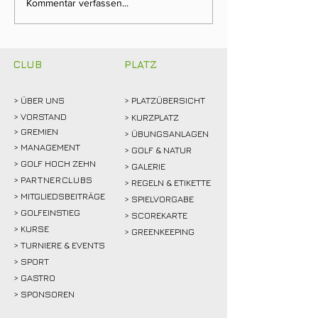
Clubmeisterschaften
Ein Tag für die
Kommentar verfassen...
2026: Abschlagen,
Clubgeschichte:
mitfiebern und
Weidemann setz
gemeinsam feiern!
Rekordmarke
CLUB
PLATZ
> ÜBER
UNS
> PLATZÜBERSICHT
>
VORSTAND
> KURZPLATZ
> GREMIEN
> ÜBUNGSANLAGEN
> MANAGEMENT
> GOLF & NATUR
> GOLF HOCH ZEHN
> GALERIE
>
PARTNERCLUBS
> REGELN & ETIKETTE
> MITGLIEDSBEITRÄGE
> SPIELVORGABE
> GOLFEINSTIEG
> SCOREKARTE
>
KURSE
> GREENKEEPING
> TURNIERE & EVENTS
> SPORT
>
GASTRO
> SPONSOREN