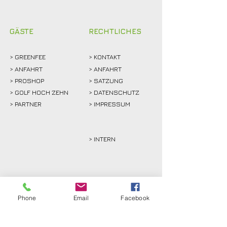
GÄSTE
RECHTLICHES
>
GREENFEE
>
KONTAKT
>
ANFAHRT
> ANFAHRT
>
PROSHOP
>
SATZUNG
>
GOLF HOCH ZEHN
> DATENSCHUTZ
>
PARTNER
> IMPRESSUM
> INTERN
Phone
Email
Facebook
Golfclub Schwarze Heide