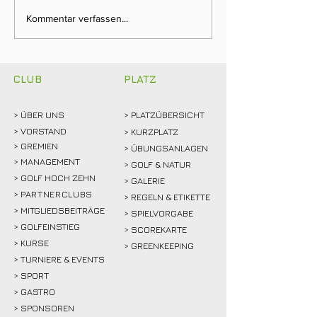
Clubmeisterschaften
Ein Tag für die
Kommentar verfassen...
2026: Abschlagen,
Clubgeschichte:
mitfiebern und
Weidemann setz
gemeinsam feiern!
Rekordmarke
CLUB
PLATZ
> ÜBER
UNS
> PLATZÜBERSICHT
>
VORSTAND
> KURZPLATZ
> GREMIEN
> ÜBUNGSANLAGEN
> MANAGEMENT
> GOLF & NATUR
> GOLF HOCH ZEHN
> GALERIE
>
PARTNERCLUBS
> REGELN & ETIKETTE
> MITGLIEDSBEITRÄGE
> SPIELVORGABE
> GOLFEINSTIEG
> SCOREKARTE
>
KURSE
> GREENKEEPING
> TURNIERE & EVENTS
> SPORT
>
GASTRO
> SPONSOREN