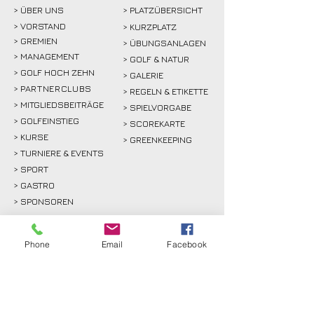
> ÜBER
UNS
> PLATZÜBERSICHT
>
VORSTAND
> KURZPLATZ
> GREMIEN
> ÜBUNGSANLAGEN
> MANAGEMENT
> GOLF & NATUR
> GOLF HOCH ZEHN
> GALERIE
>
PARTNERCLUBS
> REGELN & ETIKETTE
> MITGLIEDSBEITRÄGE
> SPIELVORGABE
> GOLFEINSTIEG
> SCOREKARTE
>
KURSE
> GREENKEEPING
> TURNIERE & EVENTS
> SPORT
>
GASTRO
> SPONSOREN
Phone
Email
Facebook
GÄSTE
RECHTLICHES
>
GREENFEE
>
KONTAKT
>
ANFAHRT
> ANFAHRT