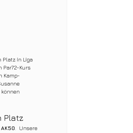
Platz in Liga 
n Par72-Kurs 
in Kamp-
 Susanne 
n können 
 Platz
 AK50
. Unsere 