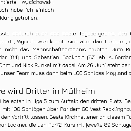
tierte Wycichowski, 
ch habe ich einfach 
idung getroffen.“
sste dadurch auch das beste Tagesergebnis, das G
otierte, Wycichowski konnte sich aber damit trösten, d
e nicht das Mannschaftsergebnis trübten. Gute Run
er (84) und Sebastian Bockholt (87) ab. Außerde
Ohm und Nick Runkel mit dabei. Am 26. Juni steht der z
 unser Team muss dann beim LGC Schloss Moyland a
 wird Dritter in Mülheim
I
 belegten in Liga 5 zum Auftakt den dritten Platz. B
mit 100 Schlägen über Par dem GC Vest Recklinghaus
den Vortritt lassen. Beste Kirchhellener an diesem Ta
r Lackner, die den Par72-Kurs mit jeweils 89 Schlägen