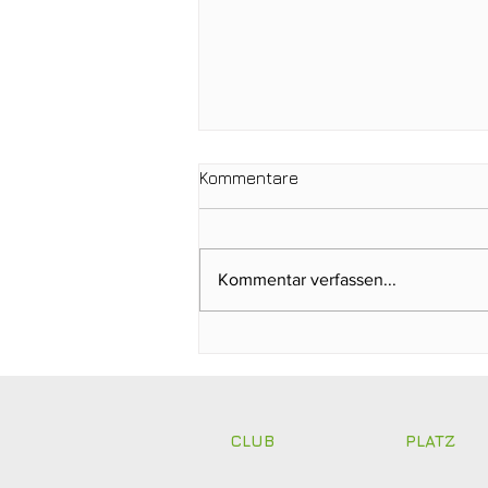
Kommentare
Kommentar verfassen...
Clubmeisterschaften 2026:
Abschlagen, mitfiebern und
gemeinsam feiern!
CLUB
PLATZ