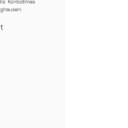
s Kontodimas. 
nghausen.
t