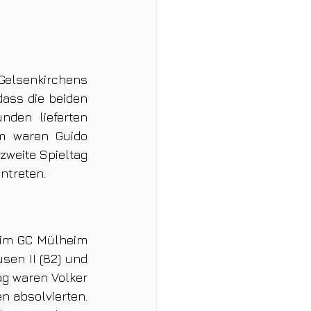
elsenkirchens 
ass die beiden 
den lieferten 
m waren Guido 
weite Spieltag 
ntreten.
eim GC Mülheim 
en II (82) und 
g waren Volker 
 absolvierten. 