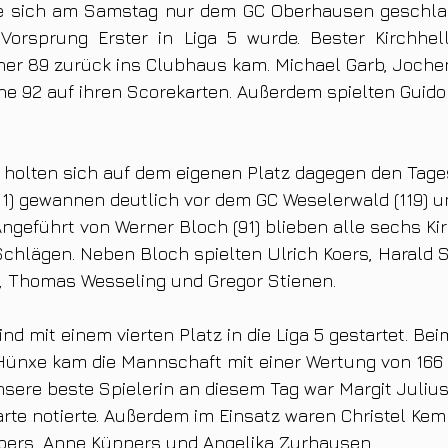
 sich am Samstag nur dem GC Oberhausen geschlag
Vorsprung Erster in Liga 5 wurde. Bester Kirchhell
 holten sich auf dem eigenen Platz dagegen den Tagess
111) gewannen deutlich vor dem GC Weselerwald (119) 
Angeführt von Werner Bloch (91) blieben alle sechs Ki
Schlägen. Neben Bloch spielten Ulrich Koers, Harald S
Thomas Wesseling und Gregor Stienen. 
ind mit einem vierten Platz in die Liga 5 gestartet. Bei
ünxe kam die Mannschaft mit einer Wertung von 166
nsere beste Spielerin an diesem Tag war Margit Julius,
arte notierte. Außerdem im Einsatz waren Christel Ke
obers, Anne Küppers und Angelika Zurhausen. 