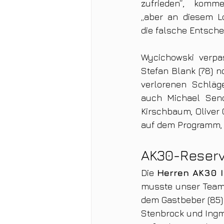
zufrieden“, kommen
„aber an diesem Lo
die falsche Entsche
Wycichowski verpa
Stefan Blank (78) n
verlorenen Schläg
auch Michael Send
Kirschbaum, Oliver 
auf dem Programm,
AK30-Reserve
Die 
Herren AK30 I
musste unser Team 
dem Gastbeber (85) 
Stenbrock und Ingma