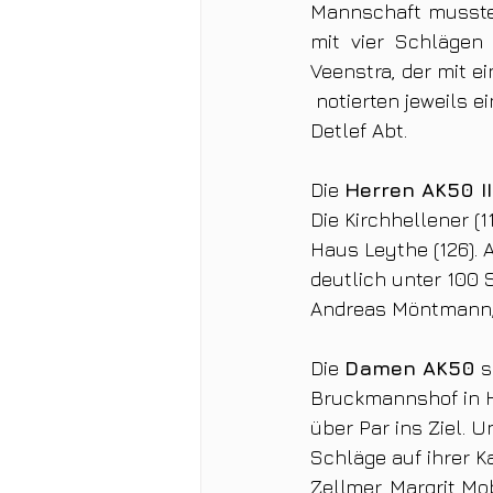
Mannschaft musste
mit vier Schlägen 
 notierten jeweils eine 92 auf ihren Scorekarten. Außerdem spielten Guido Kratz und 
Detlef Abt. 
Die 
Herren AK50 II
Die Kirchhellener (
Haus Leythe (126). 
deutlich unter 100 
Andreas Möntmann, 
Die 
Damen AK50
 s
Bruckmannshof in H
über Par ins Ziel. U
Schläge auf ihrer K
Zellmer, Margrit M