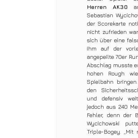
Herren AK30
 a
Sebastian Wycichow
der Scorekarte noti
nicht zufrieden war
sich über eine fals
ihm auf der vorle
angepeilte 70er Ru
Abschlag musste er
hohen Rough wied
Spielbahn bringen.
den Sicherheitssc
und defensiv weite
jedoch aus 240 Met
Fehler, denn der B
Wycichowski putte
Triple-Bogey. „Mit