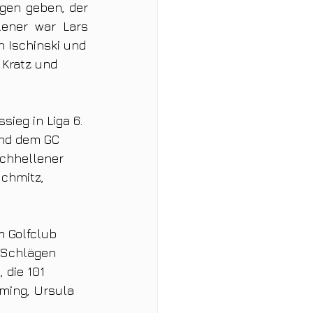
en geben, der 
ener war Lars 
Veenstra, der mit einer 89 zurück ins Clubhaus kam. Michael Garb, Jochen Ischinski und 
ieg in Liga 6. 
und dem GC 
rchhellener 
chmitz, 
m Golfclub 
 Schlägen 
 die 101 
mming, Ursula 