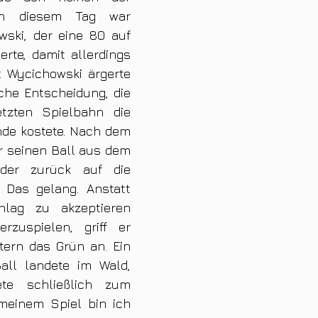
n diesem Tag war 
ski, der eine 80 auf 
erte, damit allerdings 
. Wycichowski ärgerte 
che Entscheidung, die 
tzten Spielbahn die 
nde kostete. Nach dem 
 seinen Ball aus dem 
er zurück auf die 
 Das gelang. Anstatt 
hlag zu akzeptieren 
rzuspielen, griff er 
ern das Grün an. Ein 
all landete im Wald, 
te schließlich zum 
 meinem Spiel bin ich 