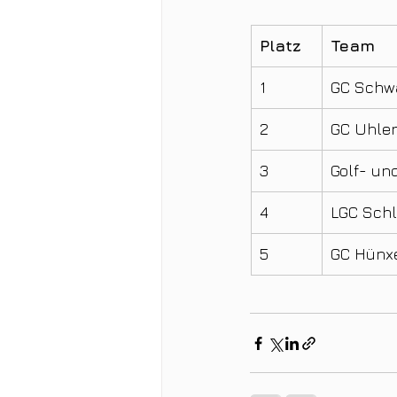
Platz
Team
1
GC Schwa
2
GC Uhle
3
Golf- un
4
LGC Sch
5
GC Hünxe