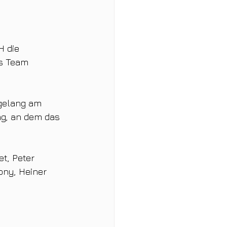
 die 
as Team 
gelang am 
ag, an dem das 
t, Peter 
ony, Heiner 