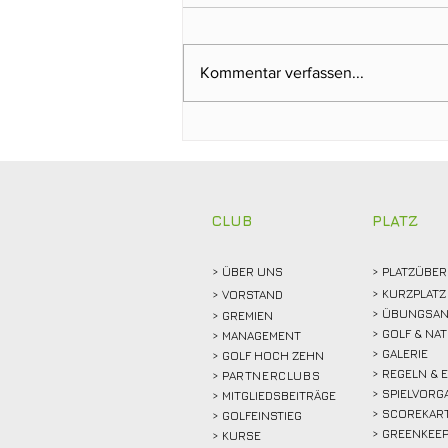
Kommentar verfassen...
Gabriele Küper gewinnt
Trainergutschein von
Michael Terwort beim
Regelabend
CLUB
PLATZ
> ÜBER
UNS
> PLATZÜBER
> KURZPLATZ
>
VORSTAND
> ÜBUNGSAN
> GREMIEN
> GOLF & NA
> MANAGEMENT
> GALERIE
> GOLF HOCH ZEHN
> REGELN & 
>
PARTNERCLUBS
> SPIELVORG
> MITGLIEDSBEITRÄGE
> SCOREKAR
> GOLFEINSTIEG
> GREENKEE
>
KURSE