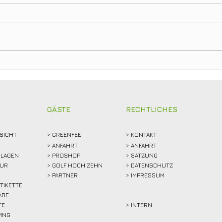
Clubmeisterschaften 2026:
Ein T
Abschlagen, mitfiebern und
Club
gemeinsam feiern!
Weid
Reko
GÄSTE
RECHTLICHES
SICHT
>
GREENFEE
>
KONTAKT
>
ANFAHRT
> ANFAHRT
LAGEN
>
PROSHOP
>
SATZUNG
TUR
>
GOLF HOCH ZEHN
> DATENSCHUTZ
>
PARTNER
> IMPRESSUM
ETIKETTE
ABE
TE
> INTERN
PING