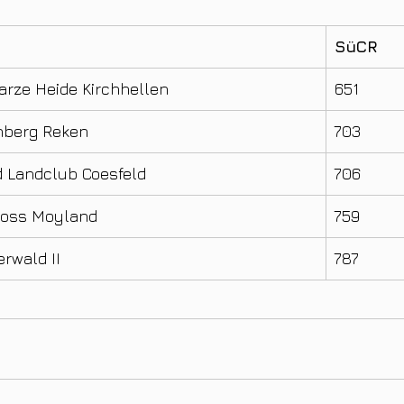
SüCR
rze Heide Kirchhellen
651
nberg Reken
703
d Landclub Coesfeld
706
loss Moyland
759
rwald II
787