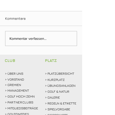
Kommentare
Clubmeisterschaften
Ein Tag für die
Kommentar verfassen...
2026: Abschlagen,
Clubgeschichte:
mitfiebern und
Weidemann setz
gemeinsam feiern!
Rekordmarke
CLUB
PLATZ
> ÜBER
UNS
> PLATZÜBERSICHT
>
VORSTAND
> KURZPLATZ
> GREMIEN
> ÜBUNGSANLAGEN
> MANAGEMENT
> GOLF & NATUR
> GOLF HOCH ZEHN
> GALERIE
>
PARTNERCLUBS
> REGELN & ETIKETTE
> MITGLIEDSBEITRÄGE
> SPIELVORGABE
> GOLFEINSTIEG