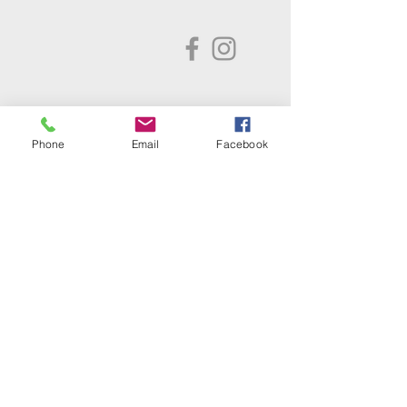
Golfclub Schwarze Heide
Bottrop-Kirchhellen e.V.
Phone
Email
Facebook
Gahlener Straße 44
46244 Bottrop-Kirchhellen
Telefon:
+49 (0) 20 45 - 8 24 88
Fax: +49 (0) 20 45 - 8 30 77
E-Mail:
info@gc-schwarze-heide.de
ÖFFNUNGSZEITEN
SEKRETARIAT
Dienstag bis Freitag
10 bis 15 Uhr
Am Wochenende
10 bis 15 Uhr