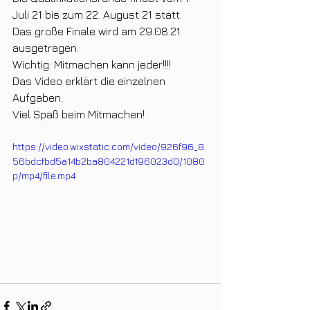
Juli 21 bis zum 22. August 21 statt. 
Das große Finale wird am 29.08.21 
ausgetragen.
Wichtig: Mitmachen kann jeder!!!!
Das Video erklärt die einzelnen 
Aufgaben.
Viel Spaß beim Mitmachen!
https://video.wixstatic.com/video/926f96_8
56bdcfbd5a14b2ba804221d196023d0/1080
p/mp4/file.mp4