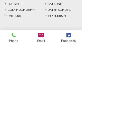
>
PROSHOP
>
SATZUNG
>
GOLF HOCH ZEHN
> DATENSCHUTZ
>
PARTNER
> IMPRESSUM
> INTERN
Phone
Email
Facebook
Golfclub Schwarze Heide
Bottrop-Kirchhellen e.V.
Gahlener Straße 44
46244 Bottrop-Kirchhellen
Telefon:
+49 (0) 20 45 - 8 24 88