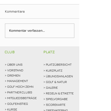
Kommentare
Neuer Dienstags-
Fairway & Frien
Kommentar verfassen...
Stammtisch bringt
Golf, Teamgeist
Mitglieder ins Gespräch
viel gute Laune
CLUB
PLATZ
> ÜBER
UNS
> PLATZÜBERSICHT
>
VORSTAND
> KURZPLATZ
> GREMIEN
> ÜBUNGSANLAGEN
> MANAGEMENT
> GOLF & NATUR
> GOLF HOCH ZEHN
> GALERIE
>
PARTNERCLUBS
> REGELN & ETIKETTE
> MITGLIEDSBEITRÄGE
> SPIELVORGABE
> GOLFEINSTIEG
> SCOREKARTE
>
KURSE
> GREENKEEPING