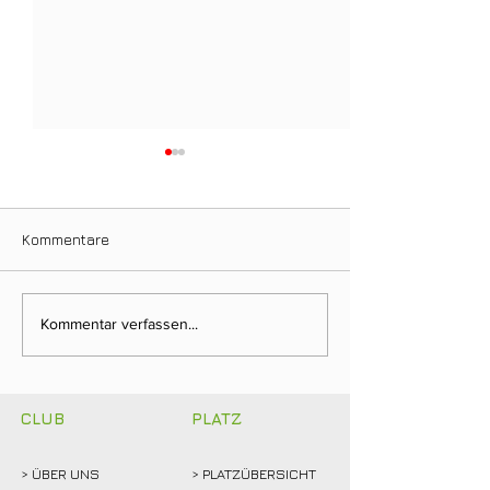
Kommentare
Ein Tag für die
Neuer Dienstag
Kommentar verfassen...
Clubgeschichte: Justin
Stammtisch bri
Weidemann setzt neue
Mitglieder ins 
Rekordmarke
CLUB
PLATZ
> ÜBER
UNS
> PLATZÜBERSICHT