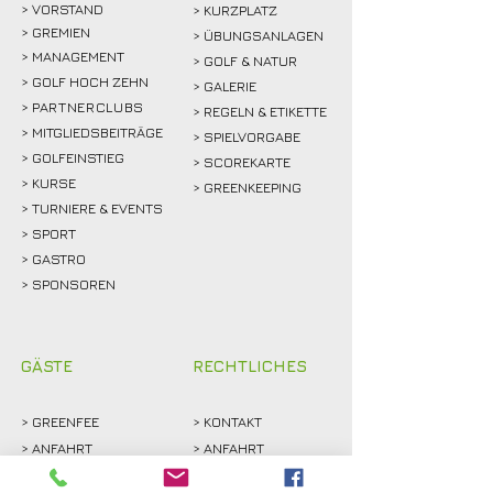
>
VORSTAND
> KURZPLATZ
> GREMIEN
> ÜBUNGSANLAGEN
> MANAGEMENT
> GOLF & NATUR
> GOLF HOCH ZEHN
> GALERIE
>
PARTNERCLUBS
> REGELN & ETIKETTE
> MITGLIEDSBEITRÄGE
> SPIELVORGABE
> GOLFEINSTIEG
> SCOREKARTE
>
KURSE
> GREENKEEPING
> TURNIERE & EVENTS
> SPORT
>
GASTRO
> SPONSOREN
GÄSTE
RECHTLICHES
>
GREENFEE
>
KONTAKT
>
ANFAHRT
> ANFAHRT
>
PROSHOP
>
SATZUNG