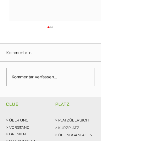
Kommentare
Neuer Dienstags-
Fairway & Frien
Kommentar verfassen...
Stammtisch bringt
Golf, Teamgeist
Mitglieder ins Gespräch
viel gute Laune
CLUB
PLATZ
> ÜBER
UNS
> PLATZÜBERSICHT
>
VORSTAND
> KURZPLATZ
> GREMIEN
> ÜBUNGSANLAGEN
> MANAGEMENT