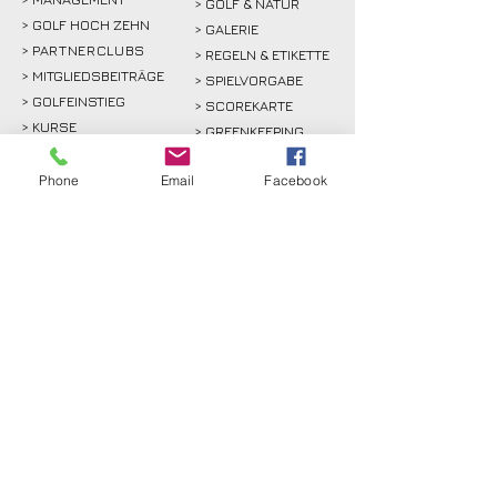
> GOLF & NATUR
> GOLF HOCH ZEHN
> GALERIE
>
PARTNERCLUBS
> REGELN & ETIKETTE
> MITGLIEDSBEITRÄGE
> SPIELVORGABE
> GOLFEINSTIEG
> SCOREKARTE
>
KURSE
> GREENKEEPING
> TURNIERE & EVENTS
> SPORT
Phone
Email
Facebook
>
GASTRO
> SPONSOREN
GÄSTE
RECHTLICHES
>
GREENFEE
>
KONTAKT
>
ANFAHRT
> ANFAHRT
>
PROSHOP
>
SATZUNG
>
GOLF HOCH ZEHN
> DATENSCHUTZ
>
PARTNER
> IMPRESSUM