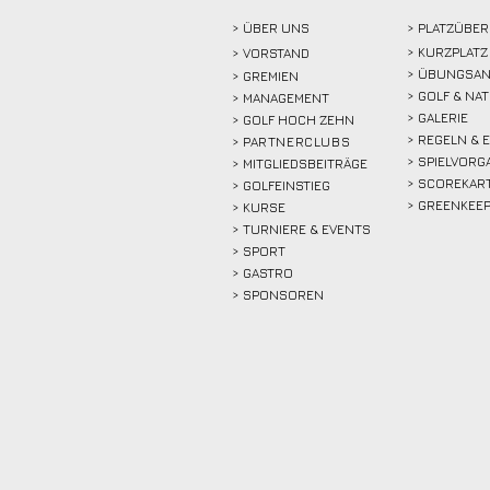
> ÜBER
UNS
> PLATZÜBER
> KURZPLATZ
>
VORSTAND
> ÜBUNGSAN
> GREMIEN
> GOLF & NA
> MANAGEMENT
> GALERIE
> GOLF HOCH ZEHN
> REGELN & 
>
PARTNERCLUBS
> SPIELVORG
> MITGLIEDSBEITRÄGE
> SCOREKAR
> GOLFEINSTIEG
> GREENKEE
>
KURSE
> TURNIERE & EVENTS
> SPORT
>
GASTRO
> SPONSOREN