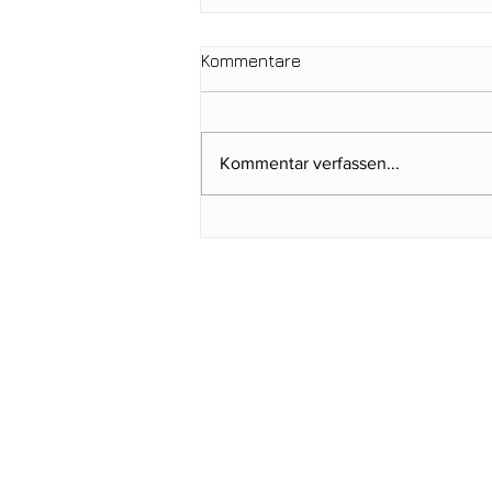
Kommentare
Kommentar verfassen...
Clubmeisterschaften 2026:
Abschlagen, mitfiebern und
gemeinsam feiern!