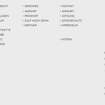
SICHT
>
GREENFEE
>
KONTAKT
>
ANFAHRT
> ANFAHRT
LAGEN
>
PROSHOP
>
SATZUNG
TUR
>
GOLF HOCH ZEHN
> DATENSCHUTZ
>
PARTNER
> IMPRESSUM
ETIKETTE
ABE
TE
> INTERN
PING