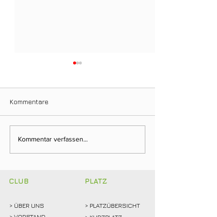
Kommentare
Clubmeisterschaften
Ein Tag für die
Kommentar verfassen...
2026: Abschlagen,
Clubgeschichte:
mitfiebern und
Weidemann setz
gemeinsam feiern!
Rekordmarke
CLUB
PLATZ
> ÜBER
UNS
> PLATZÜBERSICHT
>
VORSTAND
> KURZPLATZ