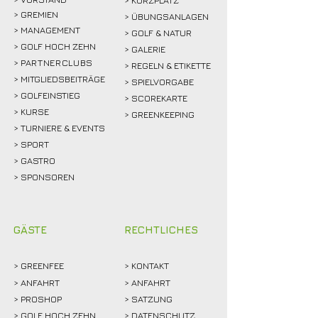
> GREMIEN
> ÜBUNGSANLAGEN
> MANAGEMENT
> GOLF & NATUR
> GOLF HOCH ZEHN
> GALERIE
>
PARTNERCLUBS
> REGELN & ETIKETTE
> MITGLIEDSBEITRÄGE
> SPIELVORGABE
> GOLFEINSTIEG
> SCOREKARTE
>
KURSE
> GREENKEEPING
> TURNIERE & EVENTS
> SPORT
>
GASTRO
> SPONSOREN
GÄSTE
RECHTLICHES
>
GREENFEE
>
KONTAKT
>
ANFAHRT
> ANFAHRT
>
PROSHOP
>
SATZUNG
>
GOLF HOCH ZEHN
> DATENSCHUTZ