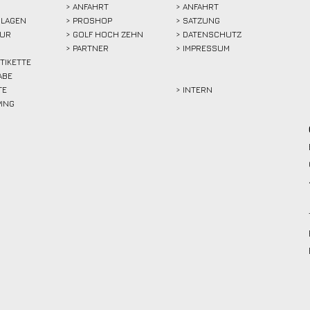
>
ANFAHRT
> ANFAHRT
LAGEN
>
PROSHOP
>
SATZUNG
TUR
>
GOLF HOCH ZEHN
> DATENSCHUTZ
>
PARTNER
> IMPRESSUM
ETIKETTE
ABE
TE
> INTERN
PING