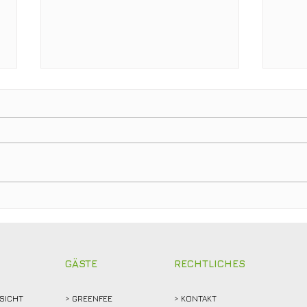
Clubmeisterschaften 2026:
Ein T
Abschlagen, mitfiebern und
Club
gemeinsam feiern!
Weid
Reko
GÄSTE
RECHTLICHES
SICHT
>
GREENFEE
>
KONTAKT