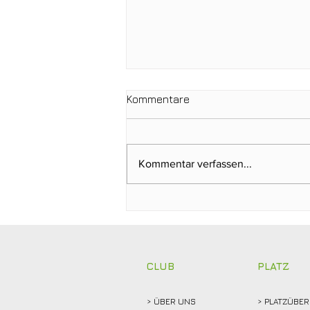
Kommentare
Kommentar verfassen...
Gabriele Küper gewinnt
Trainergutschein von
Michael Terwort beim
Regelabend
CLUB
PLATZ
> ÜBER
UNS
> PLATZÜBER