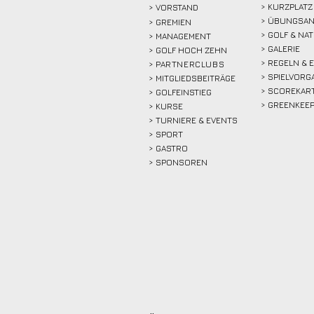
> KURZPLATZ
>
VORSTAND
> ÜBUNGSAN
> GREMIEN
> GOLF & NA
> MANAGEMENT
> GALERIE
> GOLF HOCH ZEHN
> REGELN & 
>
PARTNERCLUBS
> SPIELVORG
> MITGLIEDSBEITRÄGE
> SCOREKAR
> GOLFEINSTIEG
> GREENKEE
>
KURSE
> TURNIERE & EVENTS
> SPORT
>
GASTRO
> SPONSOREN