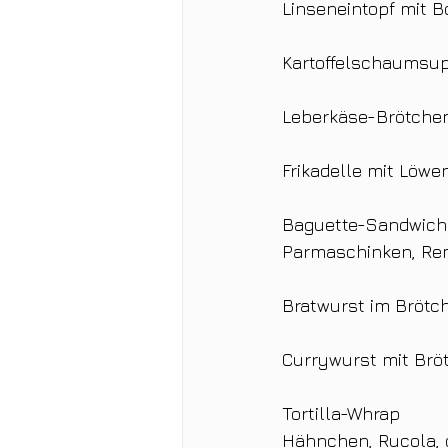
Linseneintopf mit B
Kartoffelschaumsup
Leberkäse-Brötchen
Frikadelle mit Löw
Baguette-Sandwich
Parmaschinken, Rem
Bratwurst im Brötch
Currywurst mit Brö
Tortilla-Whrap
Hähnchen, Rucola, 