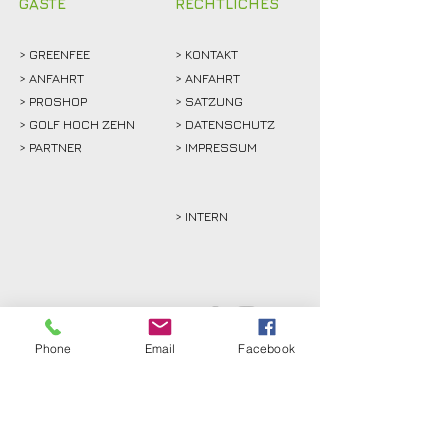
GÄSTE
RECHTLICHES
>
GREENFEE
>
KONTAKT
>
ANFAHRT
> ANFAHRT
>
PROSHOP
>
SATZUNG
>
GOLF HOCH ZEHN
> DATENSCHUTZ
>
PARTNER
> IMPRESSUM
> INTERN
Phone
Email
Facebook
Golfclub Schwarze Heide
Bottrop-Kirchhellen e.V.
Gahlener Straße 44