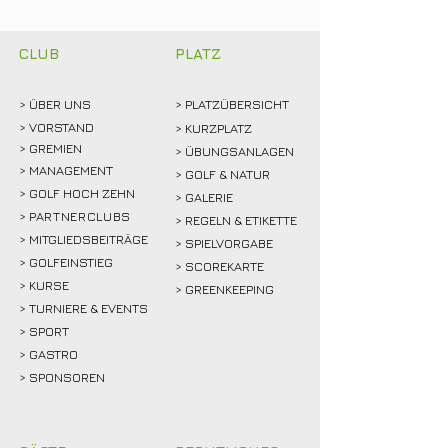
mitfiebern und
Weidemann setz
gemeinsam feiern!
Rekordmarke
CLUB
PLATZ
> ÜBER
UNS
> PLATZÜBERSICHT
>
VORSTAND
> KURZPLATZ
> GREMIEN
> ÜBUNGSANLAGEN
> MANAGEMENT
> GOLF & NATUR
> GOLF HOCH ZEHN
> GALERIE
>
PARTNERCLUBS
> REGELN & ETIKETTE
> MITGLIEDSBEITRÄGE
> SPIELVORGABE
> GOLFEINSTIEG
> SCOREKARTE
>
KURSE
> GREENKEEPING
> TURNIERE & EVENTS
> SPORT
>
GASTRO
> SPONSOREN