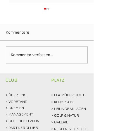
Kommentare
Clubmeisterschaften
Ein Tag für die
Kommentar verfassen...
2026: Abschlagen,
Clubgeschichte:
mitfiebern und
Weidemann setz
gemeinsam feiern!
Rekordmarke
CLUB
PLATZ
> ÜBER
UNS
> PLATZÜBERSICHT
>
VORSTAND
> KURZPLATZ
> GREMIEN
> ÜBUNGSANLAGEN
> MANAGEMENT
> GOLF & NATUR
> GOLF HOCH ZEHN
> GALERIE
>
PARTNERCLUBS
> REGELN & ETIKETTE