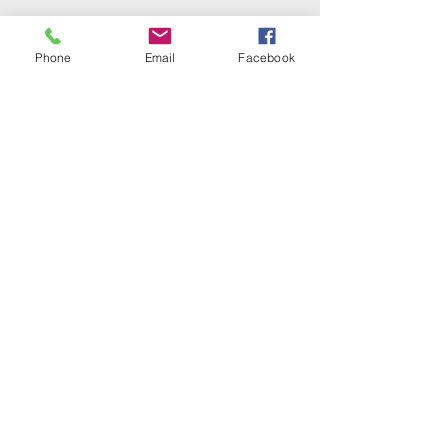
Phone
Email
Facebook
Golfclub Schwarze Heide
Bottrop-Kirchhellen e.V.
Gahlener Straße 44
46244 Bottrop-Kirchhellen
Telefon:
+49 (0) 20 45 - 8 24 88
Fax: +49 (0) 20 45 - 8 30 77
E-Mail:
info@gc-schwarze-heide.de
ÖFFNUNGSZEITEN
SEKRETARIAT
Dienstag bis Freitag
10 bis 15 Uhr